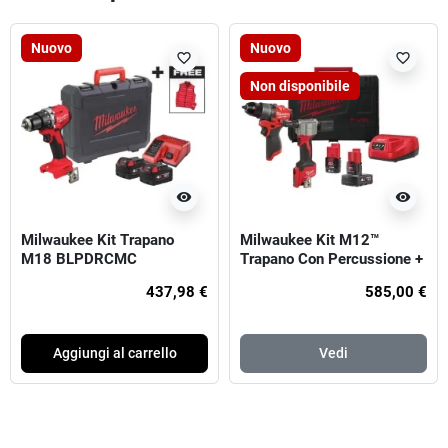
Nuovo
Nuovo
favorite_border
favorite_border
Non disponibile
visibility
visibility
Milwaukee Kit Trapano
Milwaukee Kit M12™
M18 BLPDRCMC
Trapano Con Percussione +
Rivettatrice Compatta
437,98 €
585,00 €
(12V)
Aggiungi al carrello
Vedi