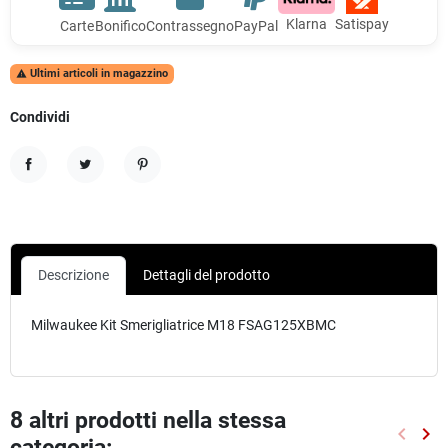
Klarna
Satispay
Carte
Bonifico
Contrassegno
PayPal
Ultimi articoli in magazzino

Condividi
Condividi
Twitta
Pinterest
Descrizione
Dettagli del prodotto
Milwaukee Kit Smerigliatrice M18 FSAG125XBMC
8 altri prodotti nella stessa
keyboard_arrow_left
keyboard_arrow_right
categoria:
Preced
Suc