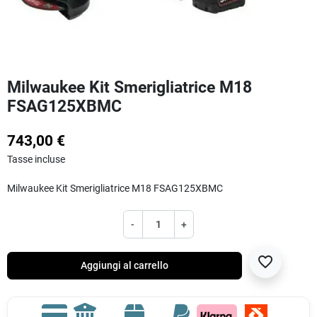
Milwaukee Kit Smerigliatrice M18
FSAG125XBMC
743,00 €
Tasse incluse
Milwaukee Kit Smerigliatrice M18 FSAG125XBMC
-
+
favorite_border
Aggiungi al carrello