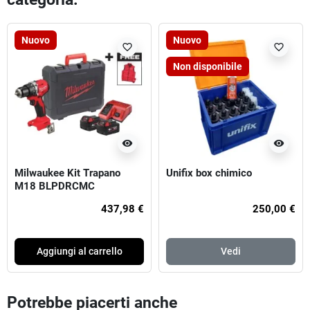
Nuovo
Nuovo
favorite_border
favorite_border
Non disponibile
visibility
visibility
Milwaukee Kit Trapano
Unifix box chimico
M18 BLPDRCMC
437,98 €
250,00 €
Aggiungi al carrello
Vedi
Potrebbe piacerti anche