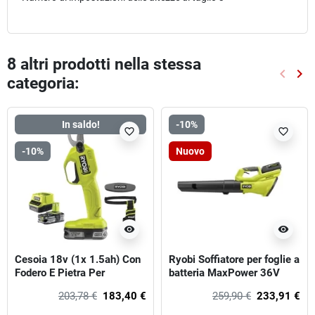
8 altri prodotti nella stessa
keyboard_arrow_left
keyboard_arrow_right
categoria:
Preced
Suc
In saldo!
-10%
favorite_border
favorite_border
-10%
Nuovo
visibility
visibility
Cesoia 18v (1x 1.5ah) Con
Ryobi Soffiatore per foglie a
Fodero E Pietra Per
batteria MaxPower 36V
Affilatura Ryobi
203,78 €
183,40 €
259,90 €
233,91 €