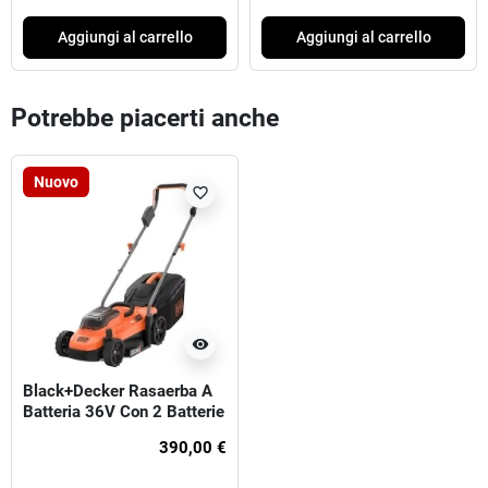
Aggiungi al carrello
Aggiungi al carrello
Potrebbe piacerti anche
Nuovo
favorite_border
visibility
Black+Decker Rasaerba A
Batteria 36V Con 2 Batterie
36V 2.5Ah
390,00 €