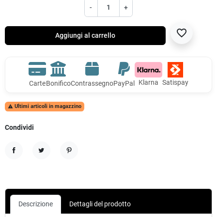
-
+
favorite_border
Aggiungi al carrello
Klarna
Satispay
Carte
Bonifico
Contrassegno
PayPal
Ultimi articoli in magazzino

Condividi
Condividi
Twitta
Pinterest
Descrizione
Dettagli del prodotto