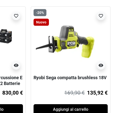
-20%
favorite_border
favorite_border
Nuovo
visibility
visibility
rcussione E
Ryobi Sega compatta brushless 18V
2 Batterie
830,00 €
169,90 €
135,92 €
lo
Aggiungi al carrello