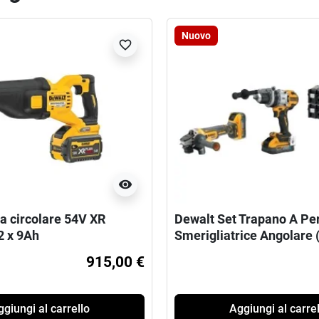
Nuovo
favorite_border
visibility
a circolare 54V XR
Dewalt Set Trapano A Pe
2 x 9Ah
Smerigliatrice Angolare (
5Ah e Caricabatterie)
915,00 €
giungi al carrello
Aggiungi al carrel