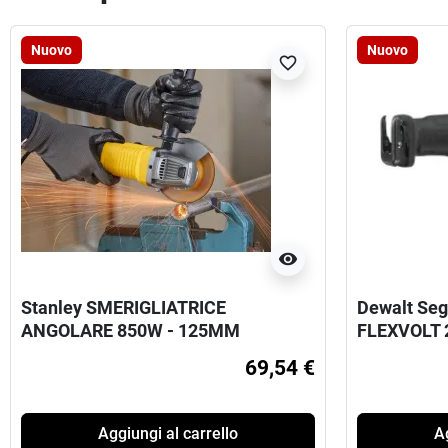
Nuovo
Nuovo
favorite_border
visibility
Stanley SMERIGLIATRICE
Dewalt Seg
ANGOLARE 850W - 125MM
FLEXVOLT 
69,54 €
Aggiungi al carrello
Ag