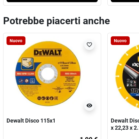
Potrebbe piacerti anche
Nuovo
Nuovo
favorite_border
visibility
Dewalt Disco 115x1
Dewalt Dis
x 22,23 x 