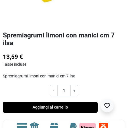
Spremiagrumi limoni con manici cm 7
ilsa
13,59 €
Tasse incluse
Spremiagrumi limoni con manici cm 7 ilsa
-
+
favorite_border
Aggiungi al carrello