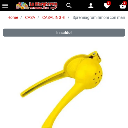
0
0
menu
search
person
favorite
shopping_basket
Home
CASA
CASALINGHI
Spremiagrumi limoni con manici
In saldo!