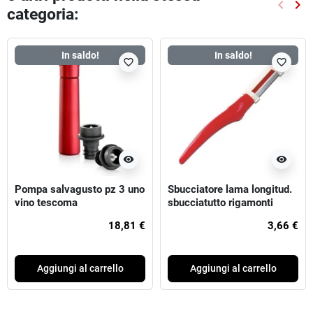
keyboard_arrow_left
keyboard_arrow_right
categoria:
Preced
Suc
In saldo!
In saldo!
favorite_border
favorite_border
visibility
visibility
Pompa salvagusto pz 3 uno
Sbucciatore lama longitud.
vino tescoma
sbucciatutto rigamonti
18,81 €
3,66 €
Aggiungi al carrello
Aggiungi al carrello