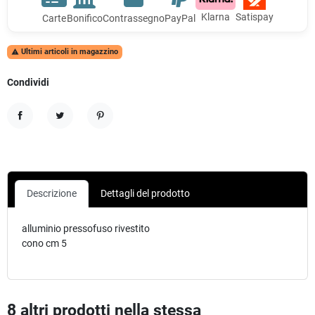
Klarna
Satispay
Carte
Bonifico
Contrassegno
PayPal
Ultimi articoli in magazzino

Condividi
Condividi
Twitta
Pinterest
Descrizione
Dettagli del prodotto
alluminio pressofuso rivestito
cono cm 5
8 altri prodotti nella stessa