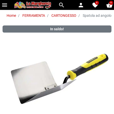
0
0
menu
search
person
favorite
shopping_basket
Home
FERRAMENTA
CARTONGESSO
Spatola ad angolo i
In saldo!