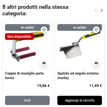
8 altri prodotti nella stessa
keyboard_arrow_left
keyboard_arrow_right
categoria:
Preced
Suc
In saldo!
In saldo!
favorite_border
favorite_border
Non disponibile
visibility
visibility
Coppia di maniglie porta
Spatola ad angolo esterno
lastra
stanley
19,86 €
11,49 €
Vedi
Aggiungi al carrello