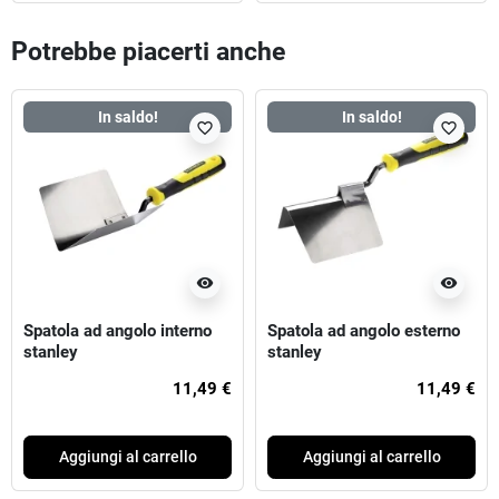
Potrebbe piacerti anche
In saldo!
In saldo!
favorite_border
favorite_border
visibility
visibility
Spatola ad angolo interno
Spatola ad angolo esterno
stanley
stanley
11,49 €
11,49 €
Aggiungi al carrello
Aggiungi al carrello