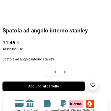
Spatola ad angolo interno stanley
11,49 €
Tasse incluse
Spatola ad angolo interno stanley
-
+
favorite_border
Aggiungi al carrello
Klarna
Satispay
Carte
Bonifico
Contrassegno
PayPal