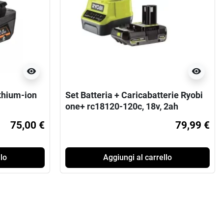
visibility
visibility
ithium-ion
Set Batteria + Caricabatterie Ryobi
one+ rc18120-120c, 18v, 2ah
75,00 €
79,99 €
lo
Aggiungi al carrello