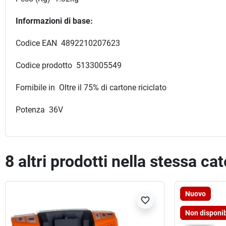
Informazioni di base:
Codice EAN 4892210207623
Codice prodotto 5133005549
Fornibile in Oltre il 75% di cartone riciclato
Potenza 36V
8 altri prodotti nella stessa ca
Nuovo
favorite_border
Non disponib