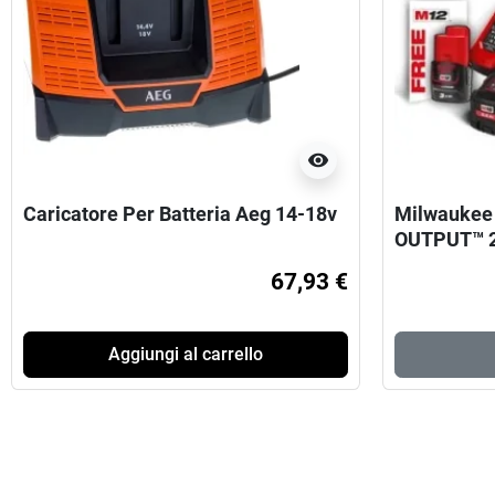
visibility
Caricatore Per Batteria Aeg 14-18v
Milwaukee 
OUTPUT™ 2 
(12V) Extra
67,93 €
Aggiungi al carrello