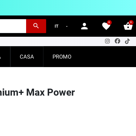
0
0
person
favorite
shopping_basket
search
A
CASA
PROMO
thium+ Max Power