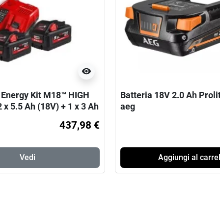
visibility
Energy Kit M18™ HIGH
Batteria 18V 2.0 Ah Prol
x 5.5 Ah (18V) + 1 x 3 Ah
aeg
437,98 €
Vedi
Aggiungi al carrel