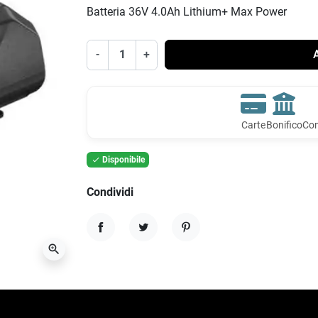
Batteria 36V 4.0Ah Lithium+ Max Power
-
+
A
Carte
Bonifico
Con
Disponibile

Condividi
Condividi
Twitta
Pinterest
zoom_in