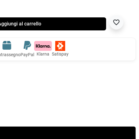
favorite_border
ggiungi al carrello
Klarna
Satispay
trassegno
PayPal