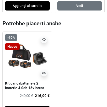
Aggiungi al carrello
Vedi
Potrebbe piacerti anche
-10%
favorite_border
Nuovo
visibility
Kit caricabatterie e 2
batterie 4.0ah 18v borsa
aeg
240,00 €
216,00 €