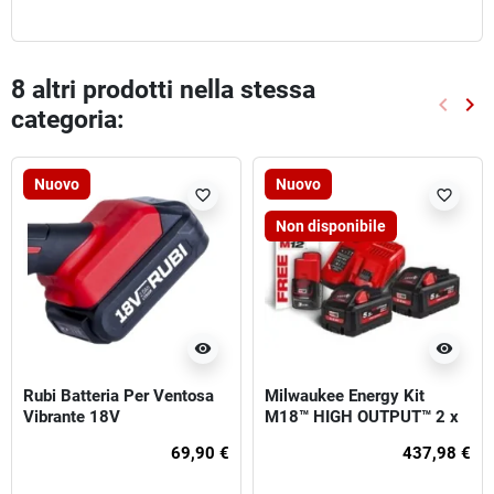
8 altri prodotti nella stessa
keyboard_arrow_left
keyboard_arrow_right
categoria:
Preced
Suc
Nuovo
Nuovo
favorite_border
favorite_border
Non disponibile
visibility
visibility
Rubi Batteria Per Ventosa
Milwaukee Energy Kit
Vibrante 18V
M18™ HIGH OUTPUT™ 2 x
5.5 Ah (18V) + 1 x 3 Ah
69,90 €
437,98 €
(12V) Extra