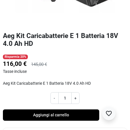
Aeg Kit Caricabatterie E 1 Batteria 18V
4.0 Ah HD
Risparmia 20%
116,00 €
145,00 €
Tasse incluse
Aeg Kit Caricabatterie E 1 Batteria 18V 4.0 Ah HD
-
+
favorite_border
Aggiungi al carrello