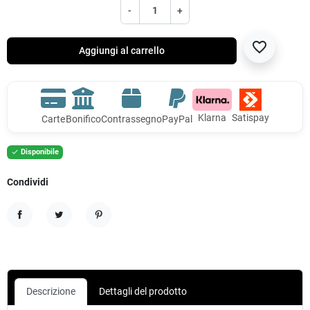
-
+
favorite_border
Aggiungi al carrello
Klarna
Satispay
Carte
Bonifico
Contrassegno
PayPal
Disponibile

Condividi
Condividi
Twitta
Pinterest
Descrizione
Dettagli del prodotto