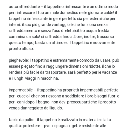
autoraffreddante – il tappetino rinfrescante è un ottimo modo
per rinfrescare il tuo animale domestico nelle giornate calde! il
tappetino rinfrescante in gel è perfetto sia per esterni che per
interni. il suo più grande vantaggio è che funziona senza
raffreddamento e senza l'uso di elettricità o acqua fredda.
cammina da solo! si raffredda fino a 4 ore, inoltre, trascorso
questo tempo, basta un attimo ed il tappetino è nuovamente
pronto all'uso.
pieghevole: il tappetino è estremamente comodo da usare. può
essere piegato fino a raggiungere dimensioni ridotte, il che lo
renderà più facile da trasportare. sarà perfetto per le vacanze
e i lunghi viaggi in macchina.
impermeabile – il tappetino ha proprietà impermeabili, perfette
per i cuccioli che non riescono a soddisfare i loro bisogni fuori e
per i cani dopo il bagno. non devi preoccuparti che il prodotto
venga danneggiato dal liquido.
facile da pulire - il tappetino è realizzato in materiale di alta
qualità: poliestere + pvc + spugna + gel. è resistente alle