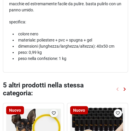
macchie ed estremamente facile da pulire. basta pulirlo con un
panno umido.
specifica:
colore nero
materiale: poliestere + pvc + spugna + gel
dimensioni (lunghezza/larghezza/altezza): 40x50 cm
peso: 0,99 kg
peso nella confezione: 1 kg
5 altri prodotti nella stessa
keyboard_arrow_left
keyboard_arrow_right
categoria:
Preced
Suc
Nuovo
Nuovo
favorite_border
favorite_border