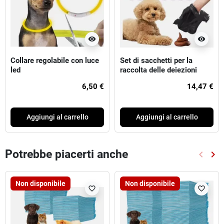
visibility
visibility
Collare regolabile con luce
Set di sacchetti per la
led
raccolta delle deiezioni
1000 pz.
6,50 €
14,47 €
Aggiungi al carrello
Aggiungi al carrello
Potrebbe piacerti anche
keyboard_arrow_left
keyboard_arrow_right
Preced
Suc
Non disponibile
Non disponibile
favorite_border
favorite_border