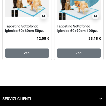
visibility
visibility
Tappetino Sottofondo
Tappetino Sottofondo
igienico 60x60cm 50pz.
igienico 60x90cm 100pz.
12,08 €
38,18 €
Vedi
Vedi

SERVIZI CLIENTI