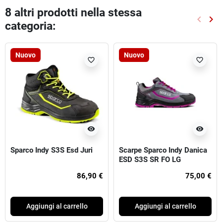
8 altri prodotti nella stessa
keyboard_arrow_left
keyboard_arrow_right
categoria:
Preced
Suc
Nuovo
Nuovo
favorite_border
favorite_border
visibility
visibility
Sparco Indy S3S Esd Juri
Scarpe Sparco Indy Danica
ESD S3S SR FO LG
86,90 €
75,00 €
Aggiungi al carrello
Aggiungi al carrello