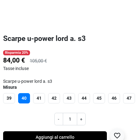
Scarpe u-power lord a. s3
Risparmia 20%
84,00 €
105,00 €
Tasse incluse
Scarpe u-power lord a. s3
Misura
39
40
41
42
43
44
45
46
47
-
+
favorite_border
Aggiungi al carrello