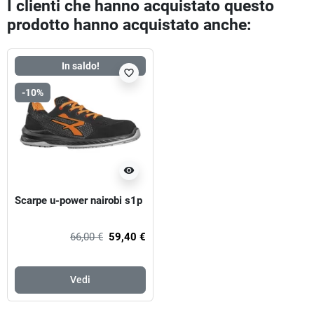
I clienti che hanno acquistato questo
prodotto hanno acquistato anche:
In saldo!
favorite_border
-10%
visibility
Scarpe u-power nairobi s1p
66,00 €
59,40 €
Vedi