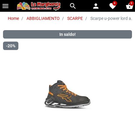
0
0
menu
search
person
favorite
shopping_basket
Home
ABBIGLIAMENTO
SCARPE
Scarpe u-power lord a. 
In saldo!
-20%