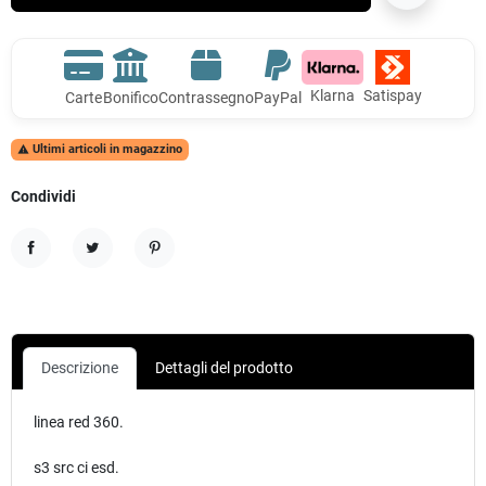
Klarna
Satispay
Carte
Bonifico
Contrassegno
PayPal
Ultimi articoli in magazzino

Condividi
Condividi
Twitta
Pinterest
Descrizione
Dettagli del prodotto
linea red 360.
s3 src ci esd.