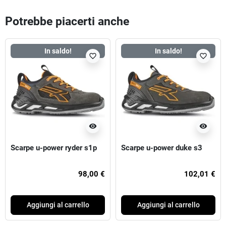
Potrebbe piacerti anche
In saldo!
In saldo!
favorite_border
favorite_border
visibility
visibility
Scarpe u-power ryder s1p
Scarpe u-power duke s3
98,00 €
102,01 €
Aggiungi al carrello
Aggiungi al carrello