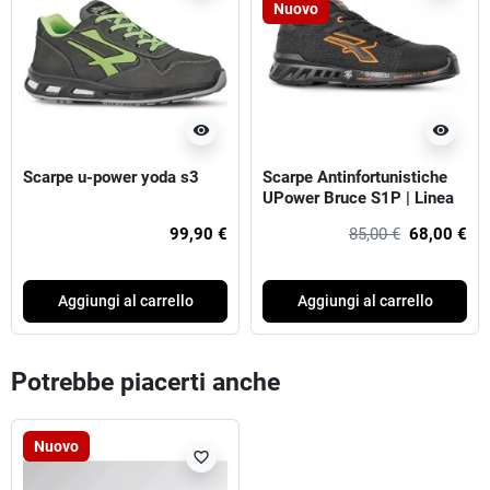
Nuovo
visibility
visibility
Scarpe u-power yoda s3
Scarpe Antinfortunistiche
UPower Bruce S1P | Linea
RedLeve
99,90 €
85,00 €
68,00 €
Aggiungi al carrello
Aggiungi al carrello
Potrebbe piacerti anche
Nuovo
favorite_border