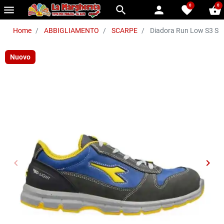
0
0
menu
search
person
favorite
shopping_basket
Home
ABBIGLIAMENTO
SCARPE
Diadora Run Low S3 Src
Nuovo
keyboard_arrow_left
keyboard_arrow_right
Precedente
Succ