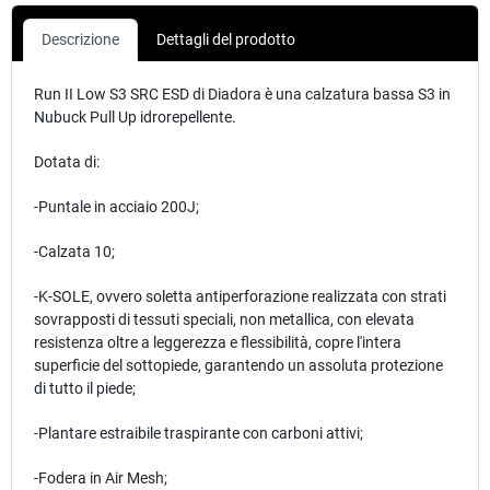
Descrizione
Dettagli del prodotto
Run II Low S3 SRC ESD di Diadora è una calzatura bassa S3 in
Nubuck Pull Up idrorepellente.
Dotata di:
-Puntale in acciaio 200J;
-Calzata 10;
-K-SOLE, ovvero soletta antiperforazione realizzata con strati
sovrapposti di tessuti speciali, non metallica, con elevata
resistenza oltre a leggerezza e flessibilità, copre l'intera
superficie del sottopiede, garantendo un assoluta protezione
di tutto il piede;
-Plantare estraibile traspirante con carboni attivi;
-Fodera in Air Mesh;