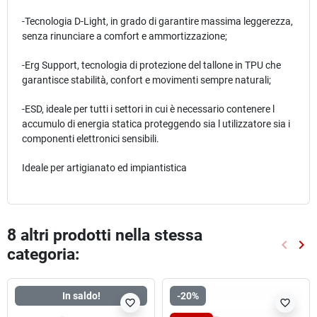
-Tecnologia D-Light, in grado di garantire massima leggerezza,
senza rinunciare a comfort e ammortizzazione;
-Erg Support, tecnologia di protezione del tallone in TPU che
garantisce stabilità, confort e movimenti sempre naturali;
-ESD, ideale per tutti i settori in cui è necessario contenere l
accumulo di energia statica proteggendo sia l utilizzatore sia i
componenti elettronici sensibili.
Ideale per artigianato ed impiantistica
8 altri prodotti nella stessa
keyboard_arrow_left
keyboard_arrow_right
categoria:
Preced
Suc
In saldo!
-20%
favorite_border
favorite_border