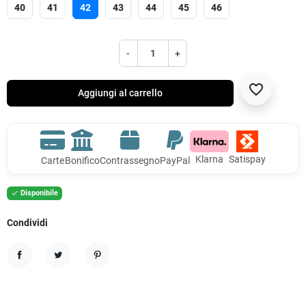
40
41
42
43
44
45
46
-
+
favorite_border
Aggiungi al carrello
Klarna
Satispay
Carte
Bonifico
Contrassegno
PayPal
Disponibile

Condividi
Condividi
Twitta
Pinterest