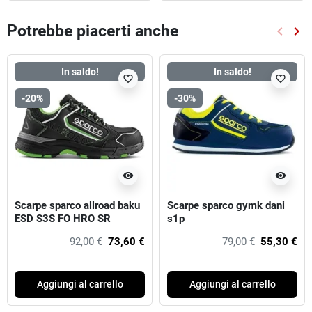
Potrebbe piacerti anche
keyboard_arrow_left
keyboard_arrow_right
Preced
Suc
In saldo!
In saldo!
favorite_border
favorite_border
-20%
-30%
visibility
visibility
Scarpe sparco allroad baku
Scarpe sparco gymk dani
ESD S3S FO HRO SR
s1p
92,00 €
73,60 €
79,00 €
55,30 €
Aggiungi al carrello
Aggiungi al carrello