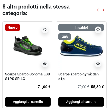
8 altri prodotti nella stessa
keyboard_arrow_left
keyboard_arrow_right
categoria:
Preced
Suc
Nuovo
In saldo!
favorite_border
favorite_border
-30%
visibility
visibility
Scarpe Sparco Sonoma ESD
Scarpe sparco gymk dani
S1PS SR LG
s1p
71,00 €
79,00 €
55,30 €
Aggiungi al carrello
Aggiungi al carrello