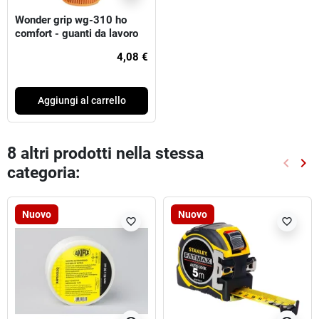
Wonder grip wg-310 ho
comfort - guanti da lavoro
arrancio
4,08 €
Aggiungi al carrello
8 altri prodotti nella stessa
keyboard_arrow_left
keyboard_arrow_right
categoria:
Preced
Suc
Nuovo
Nuovo
favorite_border
favorite_border