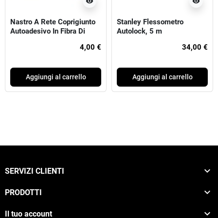
visibility
visibility
Nastro A Rete Coprigiunto
Stanley Flessometro
Autoadesivo In Fibra Di
Autolock, 5 m
Vetro Standard mm48x90m
4,00 €
34,00 €
Aggiungi al carrello
Aggiungi al carrello

SERVIZI CLIENTI

PRODOTTI

Il tuo account