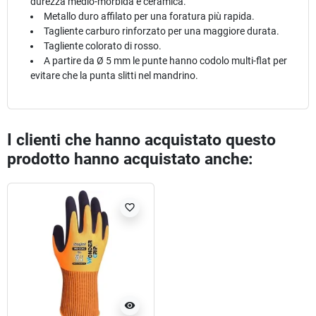
durezza medio-morbida e ceramica.
Metallo duro affilato per una foratura più rapida.
Tagliente carburo rinforzato per una maggiore durata.
Tagliente colorato di rosso.
A partire da Ø 5 mm le punte hanno codolo multi-flat per
evitare che la punta slitti nel mandrino.
I clienti che hanno acquistato questo
prodotto hanno acquistato anche:
favorite_border
visibility