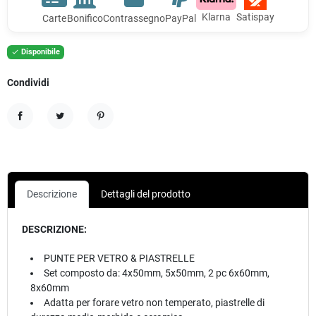
Klarna
Satispay
Carte
Bonifico
Contrassegno
PayPal
Disponibile

Condividi
Condividi
Twitta
Pinterest
Descrizione
Dettagli del prodotto
DESCRIZIONE:
PUNTE PER VETRO & PIASTRELLE
Set composto da: 4x50mm, 5x50mm, 2 pc 6x60mm,
8x60mm
Adatta per forare vetro non temperato, piastrelle di