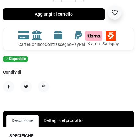
favorite_border
Aggiungi al carrello
Klarna
Satispay
Carte
Bonifico
Contrassegno
PayPal
Disponibile

Condividi
Condividi
Twitta
Pinterest
Descrizione
Dettagli del prodotto
SPECIFICHE: