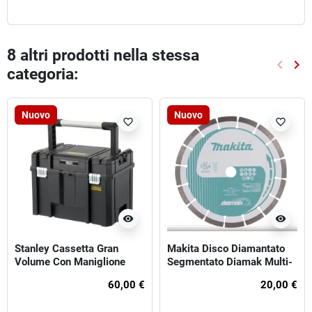
8 altri prodotti nella stessa
keyboard_arrow_left
keyboard_arrow_right
categoria:
Preced
Suc
Nuovo
Nuovo
favorite_border
favorite_border
visibility
visibility
Stanley Cassetta Gran
Makita Disco Diamantato
Volume Con Maniglione
Segmentato Diamak Multi-
Pro-Stack Fatmax
Materiale 230X22.23
60,00 €
20,00 €