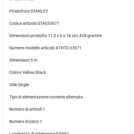
Produttore
‎STANLEY
Codice articolo
‎STA033671
Dimensioni prodotto
‎11,5 x 6 x 18 cm; 428 grammi
Numero modello articolo
‎XTHT0-33671
Dimensioni
‎5 m
Colore
‎Yellow/Black
Stile
‎Single
Tipo di alimentazione
‎corrente alternata
Numero di articoli
‎1
Numero di pezzi
‎1
Lunghezza di estensione
‎5 Metri