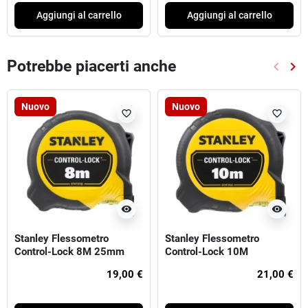
Aggiungi al carrello
Aggiungi al carrello
Potrebbe piacerti anche
keyboard_arrow_left
keyboard_arrow_right
Preced
Suc
Nuovo
Nuovo
favorite_border
favorite_border
visibility
visibility
Stanley Flessometro
Stanley Flessometro
Control-Lock 8M 25mm
Control-Lock 10M
(larghezza 25mm)
19,00 €
21,00 €