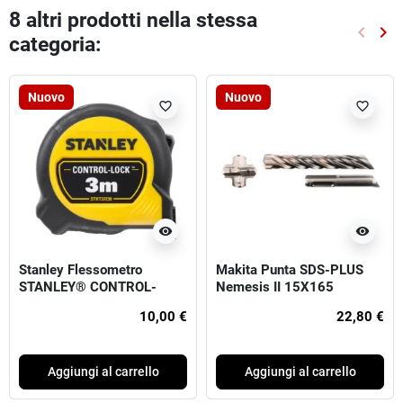
8 altri prodotti nella stessa
keyboard_arrow_left
keyboard_arrow_right
categoria:
Preced
Suc
Nuovo
Nuovo
favorite_border
favorite_border
visibility
visibility
Stanley Flessometro
Makita Punta SDS-PLUS
STANLEY® CONTROL-
Nemesis II 15X165
LOCK™ 3 metri (larghezza
10,00 €
22,80 €
nastro 19 mm)
Aggiungi al carrello
Aggiungi al carrello