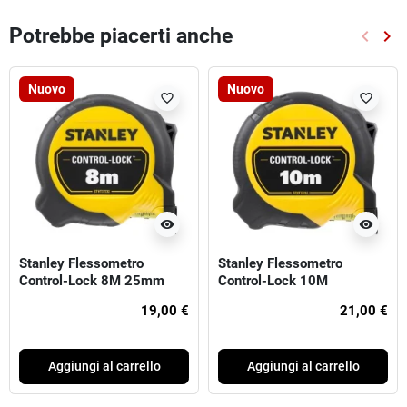
Potrebbe piacerti anche
keyboard_arrow_left
keyboard_arrow_right
Preced
Suc
Nuovo
Nuovo
favorite_border
favorite_border
visibility
visibility
Stanley Flessometro
Stanley Flessometro
Control-Lock 8M 25mm
Control-Lock 10M
(larghezza 25mm)
19,00 €
21,00 €
Aggiungi al carrello
Aggiungi al carrello