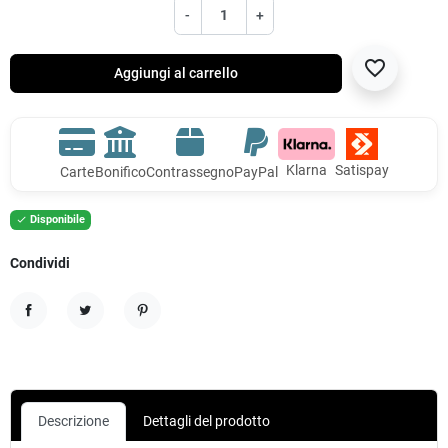
-
+
favorite_border
Aggiungi al carrello
Klarna
Satispay
Carte
Bonifico
Contrassegno
PayPal
Disponibile

Condividi
Condividi
Twitta
Pinterest
Descrizione
Dettagli del prodotto