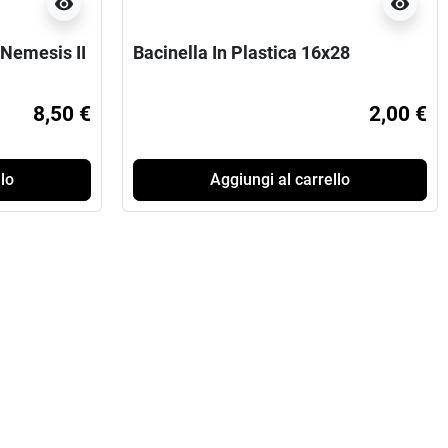
visibility
visibility
Nemesis II
Bacinella In Plastica 16x28
8,50 €
2,00 €
lo
Aggiungi al carrello