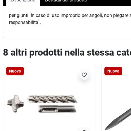
per giunti. In caso di uso improprio per angoli, non piegare
responsabilita`.
8 altri prodotti nella stessa ca
Nuovo
Nuovo
favorite_border