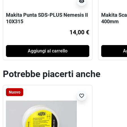
visibility
Makita Punta SDS-PLUS Nemesis II
Makita Sca
10X315
400mm
14,00 €
Aggiungi al carrello
Ag
Potrebbe piacerti anche
Nuovo
favorite_border