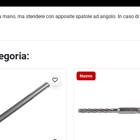
 a mano, ma stendere con apposite spatole ad angolo. In caso di c
tegoria:
Nuovo
favorite_border