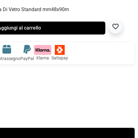
bra Di Vetro Standard mm48x90m
favorite_border
ggiungi al carrello
Klarna
Satispay
trassegno
PayPal