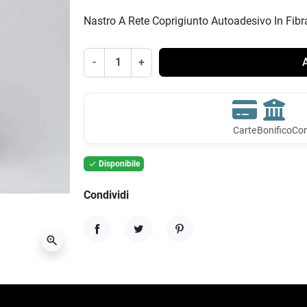
Nastro A Rete Coprigiunto Autoadesivo In Fi
-
+
A
Carte
Bonifico
Con
Disponibile

Condividi
zoom_in
Condividi
Twitta
Pinterest