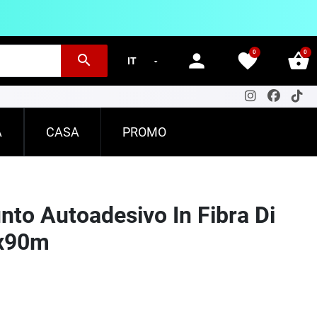
0
0
person
favorite
shopping_basket
search
A
CASA
PROMO
nto Autoadesivo In Fibra Di
8x90m