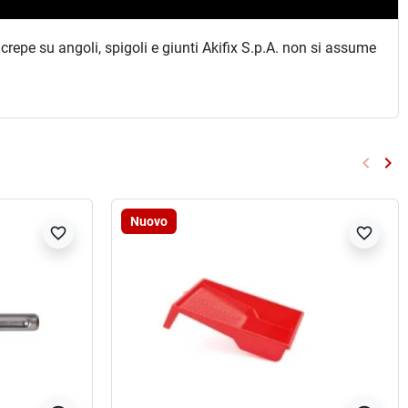
repe su angoli, spigoli e giunti Akifix S.p.A. non si assume
keyboard_arrow_left
keyboard_arrow_right
Preced
Su
Nuovo
favorite_border
favorite_border