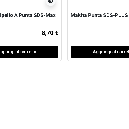
visibility
lpello A Punta SDS-Max
Makita Punta SDS-PLUS 
8,70 €
giungi al carrello
Aggiungi al carrel