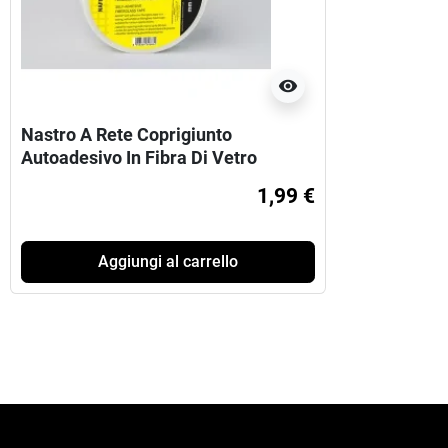
visibility
Nastro A Rete Coprigiunto
Autoadesivo In Fibra Di Vetro
Standard mm48x20m
1,99 €
Aggiungi al carrello