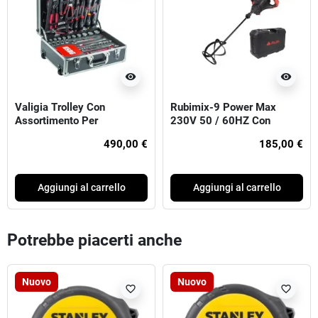
visibility
visibility
Valigia Trolley Con
Rubimix-9 Power Max
Assortimento Per
230V 50 / 60HZ Con
Manutenzione (181 Pz)
Valigia
490,00 €
185,00 €
Aggiungi al carrello
Aggiungi al carrello
Potrebbe piacerti anche
Nuovo
Nuovo
favorite_border
favorite_border