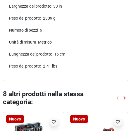
Larghezza del prodotto 33 in
Peso del prodotto 2309 g
Numero di pezzi 6
Unità di misura Metrico
Lunghezza del prodotto 16 cm
Peso del prodotto 2.41 lbs
8 altri prodotti nella stessa
keyboard_arrow_left
keyboard_arrow_right
categoria:
Preced
Suc
Nuovo
Nuovo
favorite_border
favorite_border