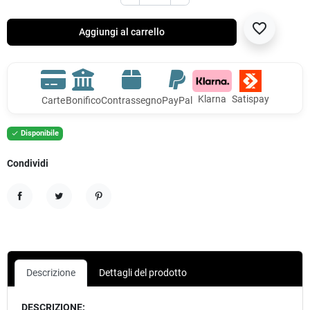
favorite_border
Aggiungi al carrello
Klarna
Satispay
Carte
Bonifico
Contrassegno
PayPal
Disponibile

Condividi
Condividi
Twitta
Pinterest
Descrizione
Dettagli del prodotto
DESCRIZIONE: