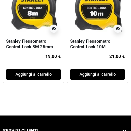
visibility
visibility
Stanley Flessometro
Stanley Flessometro
Control-Lock 8M 25mm
Control-Lock 10M
(larghezza 25mm)
19,00 €
21,00 €
Aggiungi al carrello
Aggiungi al carrello

SERVIZI CLIENTI