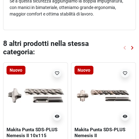
Se a questa sicurezza aggiungiamo la doppia impugnatura,
con manici in bimateriale, otteniamo grande ergonomia,
maggior comfort e ottima stabilità di lavoro.
8 altri prodotti nella stessa
keyboard_arrow_left
keyboard_arrow_right
categoria:
Preced
Suc
Nuovo
Nuovo
favorite_border
favorite_border
visibility
visibility
Makita Punta SDS-PLUS
Makita Punta SDS-PLUS
Nemesis II 10x115
Nemesis II