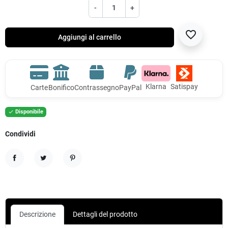
-
+
favorite_border
Aggiungi al carrello
Klarna
Satispay
Carte
Bonifico
Contrassegno
PayPal
Disponibile

Condividi
Condividi
Twitta
Pinterest
Descrizione
Dettagli del prodotto