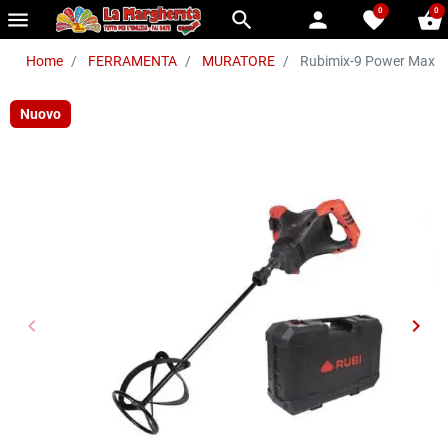
0
0
menu
search
person
favorite
shopping_basket
Home
FERRAMENTA
MURATORE
Rubimix-9 Power Max 23
Nuovo
keyboard_arrow_left
keyboard_arrow_right
Precedente
Succ