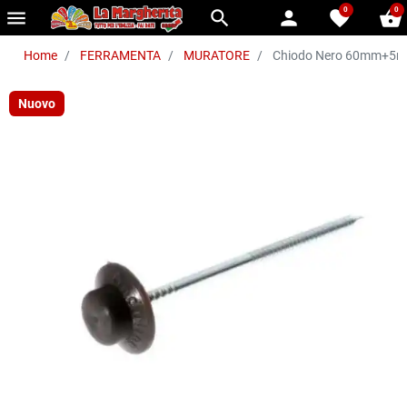
0
0
menu
search
person
favorite
shopping_basket
Home
FERRAMENTA
MURATORE
Chiodo Nero 60mm+5
Nuovo