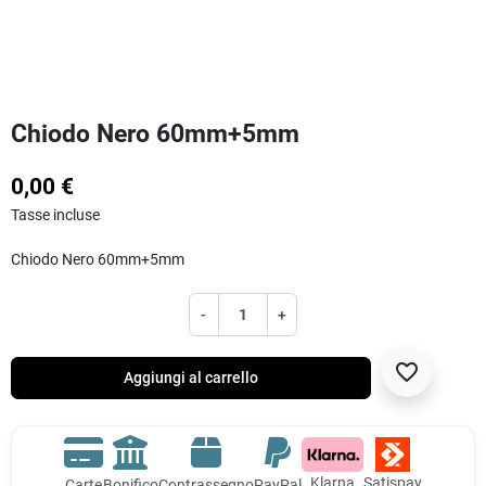
Chiodo Nero 60mm+5mm
0,00 €
Tasse incluse
Chiodo Nero 60mm+5mm
-
+
favorite_border
Aggiungi al carrello
Klarna
Satispay
Carte
Bonifico
Contrassegno
PayPal