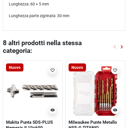
Lunghezza: 60 + 5 mm
Lunghezza parte zigrinata: 30 mm
8 altri prodotti nella stessa
keyboard_arrow_left
keyboard_arrow_right
categoria:
Preced
Suc
Nuovo
Nuovo
favorite_border
favorite_border
visibility
visibility
Makita Punta SDS-PLUS
Milwaukee Punte Metallo
Nemesis II 10x600
HSS-G TITANIO