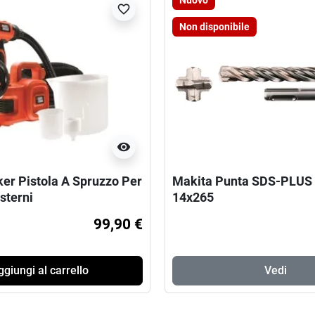
Nuovo
favorite_border
Non disponibile
visibility
er Pistola A Spruzzo Per
Makita Punta SDS-PLUS 
Esterni
14x265
99,90 €
giungi al carrello
Vedi