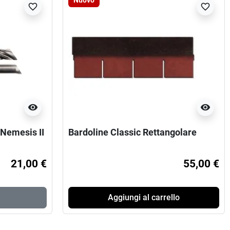
Nuovo
favorite_border
favorite_border
visibility
visibility
Nemesis II
Bardoline Classic Rettangolare
21,00 €
55,00 €
Aggiungi al carrello