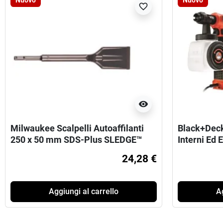
Nuovo
Nuovo
favorite_border
visibility
Milwaukee Scalpelli Autoaffilanti
Black+Deck
250 x 50 mm SDS-Plus SLEDGE™
Interni Ed 
24,28 €
Aggiungi al carrello
Ag