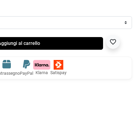
favorite_border
ggiungi al carrello
Klarna
Satispay
trassegno
PayPal