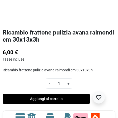
Ricambio frattone pulizia avana raimondi
cm 30x13x3h
6,00 €
Tasse incluse
Ricambio frattone pulizia avana raimondi cm 30x13x3h
-
+
favorite_border
Aggiungi al carrello