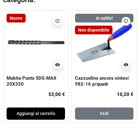
Nuovo
In saldo!
favorite_border
favorite_border
Non disponibile
visibility
visibility
Makita Punta SDS-MAX
Cazzuolino ancora sintesi
20X320
982-16 p/quadr
53,00 €
10,20 €
Aggiungi al carrello
Vedi