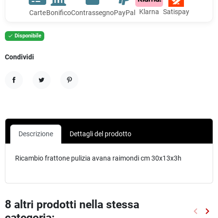
Klarna
Satispay
Carte
Bonifico
Contrassegno
PayPal
Disponibile

Condividi
Condividi
Twitta
Pinterest
Descrizione
Dettagli del prodotto
Ricambio frattone pulizia avana raimondi cm 30x13x3h
8 altri prodotti nella stessa
keyboard_arrow_left
keyboard_arrow_right
categoria:
Preced
Suc