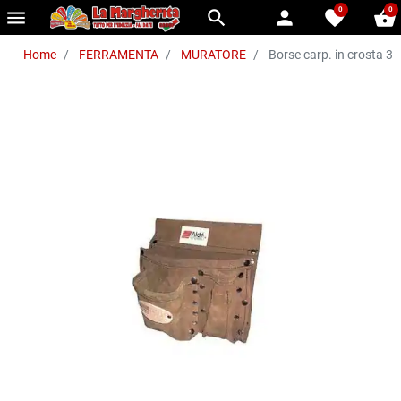
0
0
menu
search
person
favorite
shopping_basket
Home
FERRAMENTA
MURATORE
Borse carp. in crosta 3 