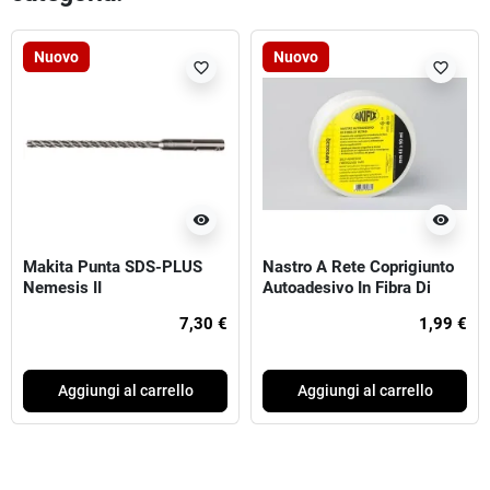
Nuovo
Nuovo
favorite_border
favorite_border
visibility
visibility
Makita Punta SDS-PLUS
Nastro A Rete Coprigiunto
Nemesis II
Autoadesivo In Fibra Di
Vetro Standard mm48x20m
7,30 €
1,99 €
Aggiungi al carrello
Aggiungi al carrello