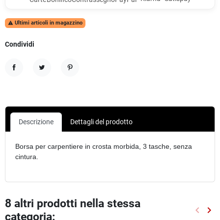
Ultimi articoli in magazzino

Condividi
Condividi
Twitta
Pinterest
Descrizione
Dettagli del prodotto
Borsa per carpentiere in crosta morbida, 3 tasche, senza
cintura.
8 altri prodotti nella stessa
keyboard_arrow_left
keyboard_arrow_right
categoria:
Preced
Suc