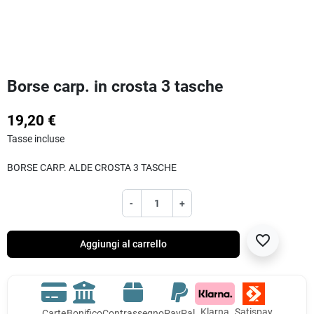
Borse carp. in crosta 3 tasche
19,20 €
Tasse incluse
BORSE CARP. ALDE CROSTA 3 TASCHE
-
+
favorite_border
Aggiungi al carrello
Klarna
Satispay
Carte
Bonifico
Contrassegno
PayPal