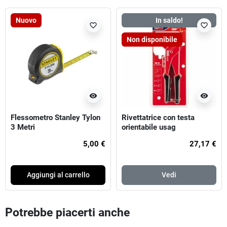
Nuovo
In saldo!
favorite_border
favorite_border
Non disponibile
visibility
visibility
Flessometro Stanley Tylon
Rivettatrice con testa
3 Metri
orientabile usag
5,00 €
27,17 €
Aggiungi al carrello
Vedi
Potrebbe piacerti anche