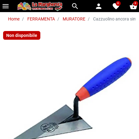
0
0
menu
search
person
favorite
shopping_basket
Home
FERRAMENTA
MURATORE
Cazzuolino ancora sinte
Non disponibile