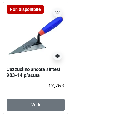
Non disponibile
favorite_border
visibility
Cazzuolino ancora sintesi
983-14 p/acuta
12,75 €
Vedi