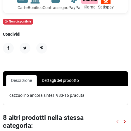
Klarna
Satispay
Carte
Bonifico
Contrassegno
PayPal
Non disponibile

Condividi
Condividi
Twitta
Pinterest
Descrizione
Dettagli del prodotto
cazzuolino ancora sintesi 983-16 p/acuta
8 altri prodotti nella stessa
keyboard_arrow_left
keyboard_arrow_right
categoria:
Preced
Suc