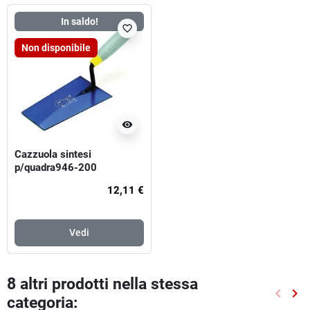
In saldo!
favorite_border
Non disponibile
visibility
Cazzuola sintesi
p/quadra946-200
12,11 €
Vedi
8 altri prodotti nella stessa
keyboard_arrow_left
keyboard_arrow_right
categoria:
Preced
Suc