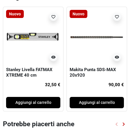
Nuovo
Nuovo
favorite_border
favorite_border
visibility
visibility
Stanley Livella FATMAX
Makita Punta SDS-MAX
XTREME 40 cm
20x920
32,50 €
90,00 €
Aggiungi al carrello
Aggiungi al carrello
Potrebbe piacerti anche
keyboard_arrow_left
keyboard_arrow_right
Preced
Suc