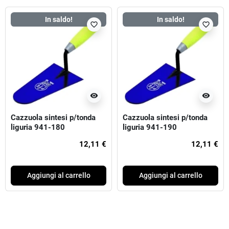
In saldo!
In saldo!
favorite_border
favorite_border
visibility
visibility
Cazzuola sintesi p/tonda
Cazzuola sintesi p/tonda
liguria 941-180
liguria 941-190
12,11 €
12,11 €
Aggiungi al carrello
Aggiungi al carrello