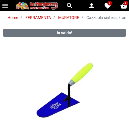
0
0
menu
search
person
favorite
shopping_basket
Home
FERRAMENTA
MURATORE
Cazzuola sintesi p/tond
In saldo!