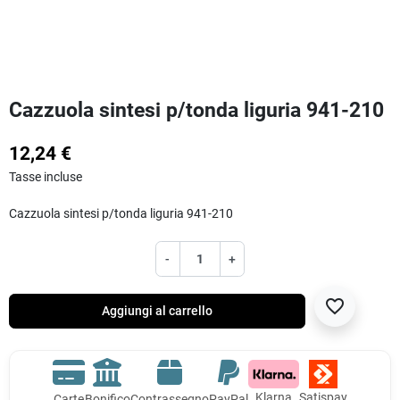
Cazzuola sintesi p/tonda liguria 941-210
12,24 €
Tasse incluse
Cazzuola sintesi p/tonda liguria 941-210
-
+
favorite_border
Aggiungi al carrello
Klarna
Satispay
Carte
Bonifico
Contrassegno
PayPal