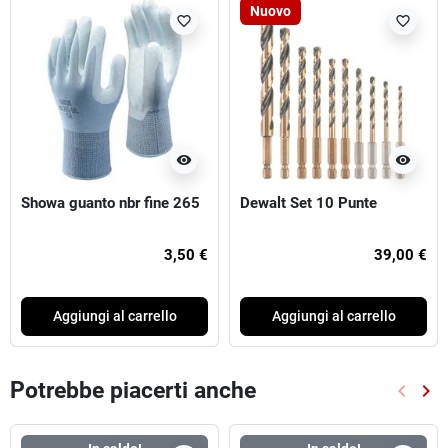
Nuovo
favorite_border
favorite_border
visibility
visibility
Showa guanto nbr fine 265
Dewalt Set 10 Punte
3,50 €
39,00 €
Aggiungi al carrello
Aggiungi al carrello
Potrebbe piacerti anche
keyboard_arrow_left
keyboard_arrow_right
Preced
Suc