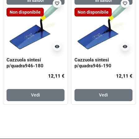
In saldo!
In saldo!
favorite_border
favorite_border
Non disponibile
Non disponibile
visibility
visibility
Cazzuola sintesi
Cazzuola sintesi
p/quadra946-180
p/quadra946-190
12,11 €
12,11 €
Vedi
Vedi