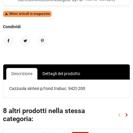
Ultimi articoli in magazzino

Condividi
Condividi
Twitta
Pinterest
Descrizione
Dettagli del prodotto
Cazzuola sintesi p/tond.trabuc. 942t-200
8 altri prodotti nella stessa
keyboard_arrow_left
keyboard_arrow_right
categoria:
Preced
Suc