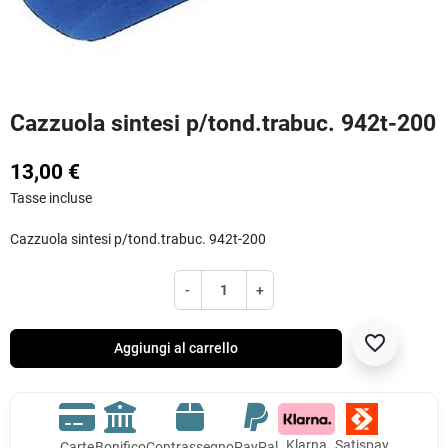
Cazzuola sintesi p/tond.trabuc. 942t-200
13,00 €
Tasse incluse
Cazzuola sintesi p/tond.trabuc. 942t-200
-
+
favorite_border
Aggiungi al carrello
Klarna
Satispay
Carte
Bonifico
Contrassegno
PayPal