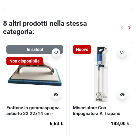
8 altri prodotti nella stessa
keyboard_arrow_left
keyboard_arrow_right
categoria:
Preced
Suc
In saldo!
Nuovo
favorite_border
favorite_border
Non disponibile
visibility
visibility
Frattone in gommaspugna
Miscelatore Con
antiurto 22 22x14 cm -
Impugnatura A Trapano
spessore 14 mm - aranncio
6,63 €
183,00 €
(morbida)