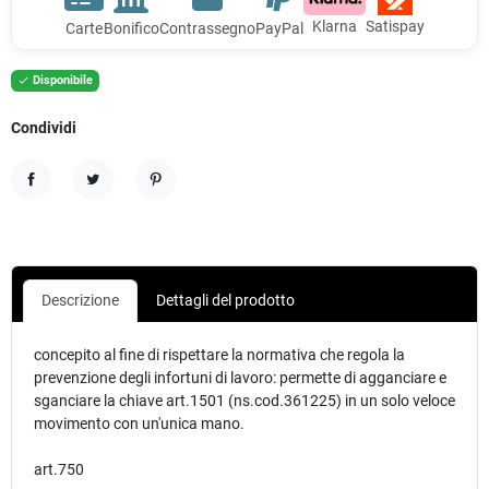
Klarna
Satispay
Carte
Bonifico
Contrassegno
PayPal
Disponibile

Condividi
Condividi
Twitta
Pinterest
Descrizione
Dettagli del prodotto
concepito al fine di rispettare la normativa che regola la
prevenzione degli infortuni di lavoro: permette di agganciare e
sganciare la chiave art.1501 (ns.cod.361225) in un solo veloce
movimento con un'unica mano.
art.750