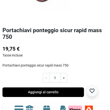
Portachiavi ponteggio sicur rapid mass
750
19,75 €
Tasse incluse
Portachiavi ponteggio sicur rapid mass 750
-
+
favorite_border
Aggiungi al carrello