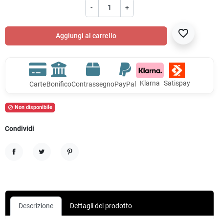
-
+
favorite_border
Aggiungi al carrello
Klarna
Satispay
Carte
Bonifico
Contrassegno
PayPal
Non disponibile

Condividi
Condividi
Twitta
Pinterest
Descrizione
Dettagli del prodotto