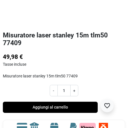
Misuratore laser stanley 15m tlm50
77409
49,98 €
Tasse incluse
Misuratore laser stanley 15m tlm50 77409
-
+
favorite_border
Aggiungi al carrello