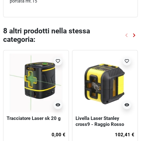
portata mt.15
8 altri prodotti nella stessa
keyboard_arrow_left
keyboard_arrow_right
categoria:
Preced
Suc
favorite_border
favorite_border
visibility
visibility
Tracciatore Laser sk 20 g
Livella Laser Stanley
cross9 - Raggio Rosso
0,00 €
102,41 €