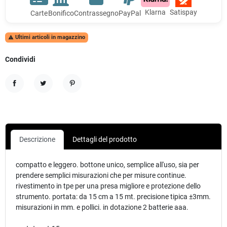
Klarna
Satispay
Carte
Bonifico
Contrassegno
PayPal
Ultimi articoli in magazzino

Condividi
Condividi
Twitta
Pinterest
Descrizione
Dettagli del prodotto
compatto e leggero. bottone unico, semplice all'uso, sia per
prendere semplici misurazioni che per misure continue.
rivestimento in tpe per una presa migliore e protezione dello
strumento. portata: da 15 cm a 15 mt. precisione tipica ±3mm.
misurazioni in mm. e pollici. in dotazione 2 batterie aaa.