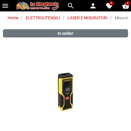
0
0
menu
search
person
favorite
shopping_basket
Home
ELETTROUTENSILI
LASER E MISURATORI
Misurato
In saldo!