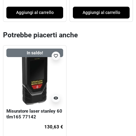
Aggiungi al carrello
Aggiungi al carrello
Potrebbe piacerti anche
In saldo!
favorite_border
visibility
Misuratore laser stanley 60
tlm165 77142
130,63 €