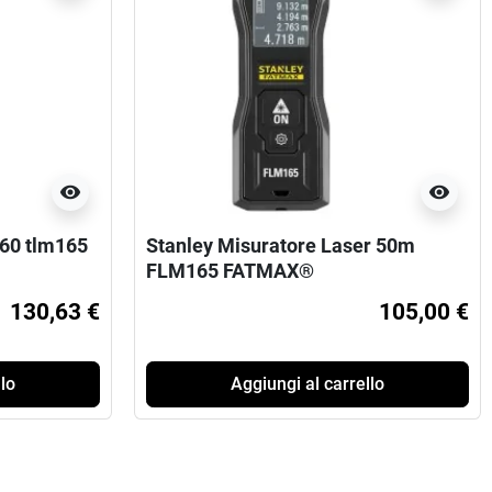
visibility
visibility
 60 tlm165
Stanley Misuratore Laser 50m
FLM165 FATMAX®
130,63 €
105,00 €
lo
Aggiungi al carrello