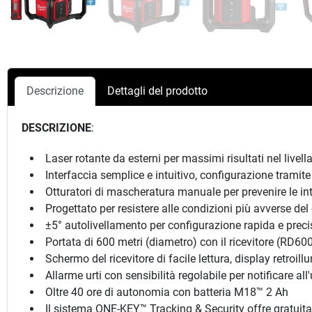
Descrizione
Dettagli del prodotto
DESCRIZIONE
:
Laser rotante da esterni per massimi risultati nel livel
Interfaccia semplice e intuitivo, configurazione tramite
Otturatori di mascheratura manuale per prevenire le inter
Progettato per resistere alle condizioni più avverse del 
±5° autolivellamento per configurazione rapida e preci
Portata di 600 metri (diametro) con il ricevitore (RD60
Schermo del ricevitore di facile lettura, display retroill
Allarme urti con sensibilità regolabile per notificare all
Oltre 40 ore di autonomia con batteria M18™ 2 Ah
Il sistema ONE-KEY™ Tracking & Security offre gratuita