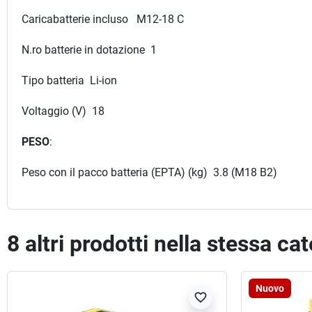
Caricabatterie incluso M12-18 C
N.ro batterie in dotazione 1
Tipo batteria Li-ion
Voltaggio (V) 18
PESO
:
Peso con il pacco batteria (EPTA) (kg) 3.8 (M18 B2)
8 altri prodotti nella stessa ca
Nuovo
favorite_border