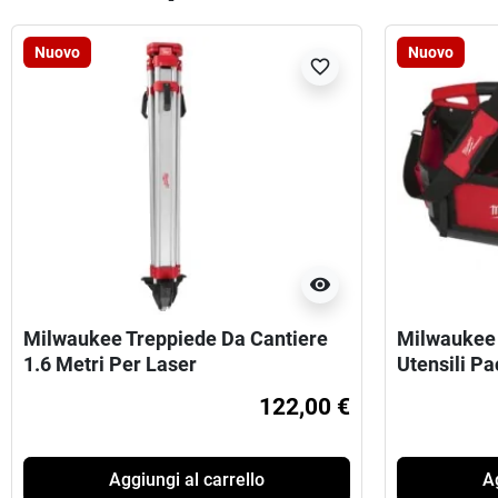
Nuovo
Nuovo
favorite_border
visibility
Milwaukee Treppiede Da Cantiere
Milwaukee 
1.6 Metri Per Laser
Utensili P
122,00 €
Aggiungi al carrello
Ag