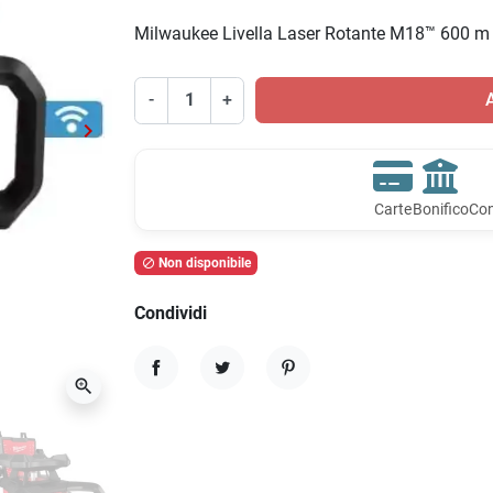
Milwaukee Livella Laser Rotante M18™ 600 m
-
+
A
keyboard_arrow_right
Successivo
Carte
Bonifico
Con
Non disponibile

Condividi
zoom_in
Condividi
Twitta
Pinterest