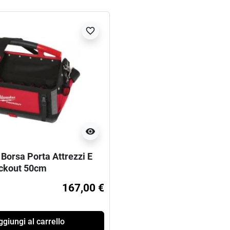
favorite_border
visibility
Borsa Porta Attrezzi E
ackout 50cm
167,00 €
giungi al carrello