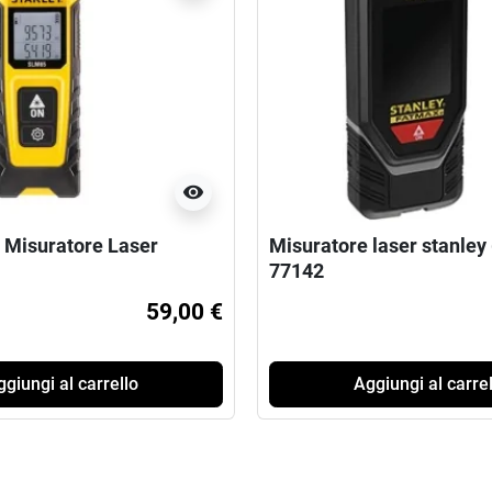
visibility
Misuratore Laser
Misuratore laser stanley
77142
59,00 €
giungi al carrello
Aggiungi al carrel