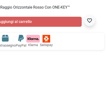
 Raggio Orizzontale Rosso Con ONE-KEY™
favorite_border
ggiungi al carrello
Klarna
Satispay
trassegno
PayPal