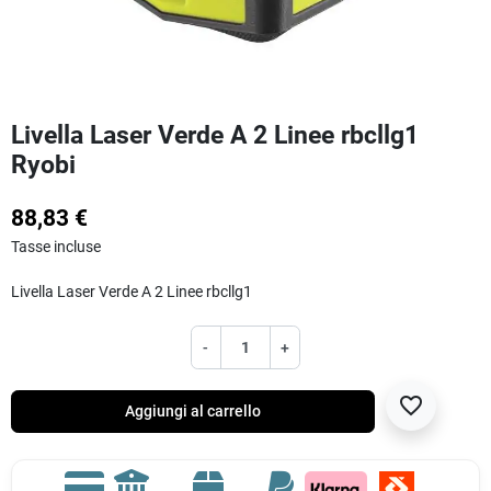
Livella Laser Verde A 2 Linee rbcllg1
Ryobi
88,83 €
Tasse incluse
Livella Laser Verde A 2 Linee rbcllg1
-
+
favorite_border
Aggiungi al carrello