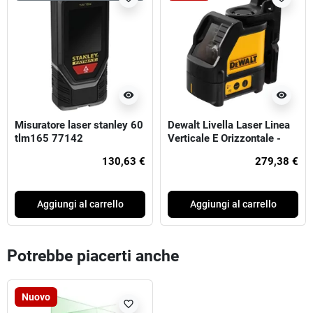
visibility
visibility
Misuratore laser stanley 60
Dewalt Livella Laser Linea
tlm165 77142
Verticale E Orizzontale -
Raggio Rosso
130,63 €
279,38 €
Aggiungi al carrello
Aggiungi al carrello
Potrebbe piacerti anche
Nuovo
favorite_border