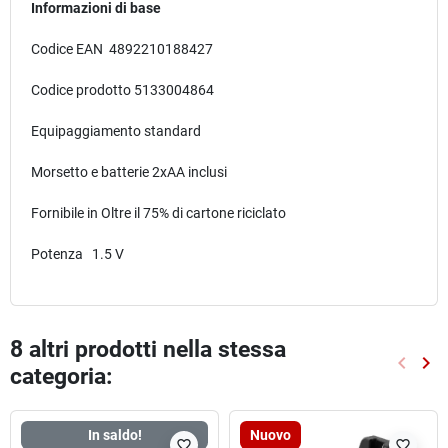
Informazioni di base
Codice EAN 4892210188427
Codice prodotto 5133004864
Equipaggiamento standard
Morsetto e batterie 2xAA inclusi
Fornibile in Oltre il 75% di cartone riciclato
Potenza 1.5 V
8 altri prodotti nella stessa
keyboard_arrow_left
keyboard_arrow_right
categoria:
Preced
Suc
In saldo!
Nuovo
favorite_border
favorite_border