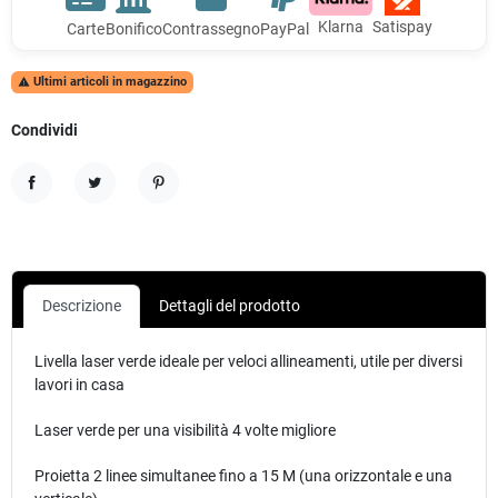
Klarna
Satispay
Carte
Bonifico
Contrassegno
PayPal
Ultimi articoli in magazzino

Condividi
Condividi
Twitta
Pinterest
Descrizione
Dettagli del prodotto
Livella laser verde ideale per veloci allineamenti, utile per diversi
lavori in casa
Laser verde per una visibilità 4 volte migliore
Proietta 2 linee simultanee fino a 15 M (una orizzontale e una