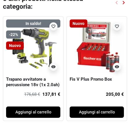
keyboard_arrow_left
keyboard_arrow_right
categoria:
Preced
Suc
In saldo!
Nuovo
favorite_border
favorite_border
-22%
Nuovo
visibility
visibility
Trapano avvitatore a
Fis V Plus Promo Box
percussione 18v (1x 2.0ah)
r18pd3-120tah Ryobi
176,68 €
137,81 €
205,00 €
Aggiungi al carrello
Aggiungi al carrello