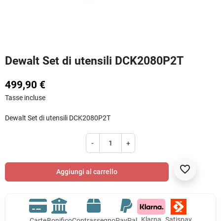
Dewalt Set di utensili DCK2080P2T
499,90 €
Tasse incluse
Dewalt Set di utensili DCK2080P2T
-
+
favorite_border
Aggiungi al carrello
Klarna
Satispay
Carte
Bonifico
Contrassegno
PayPal