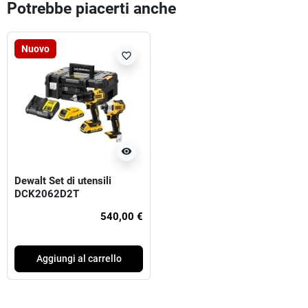
Potrebbe piacerti anche
Nuovo
favorite_border
visibility
Dewalt Set di utensili
DCK2062D2T
540,00 €
Aggiungi al carrello