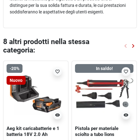
distingue per la sua solida fattura e durata, le cui prestazioni
soddisferanno le aspettative degli utenti esigenti.
8 altri prodotti nella stessa
keyboard_arrow_left
keyboard_arrow_right
categoria:
Preced
Suc
-20%
In saldo!
favorite_border
favorite_border
Nuovo
visibility
visibility
Aeg kit caricabatterie e 1
Pistola per materiale
batteria 18V 2.0 Ah
sciolto a tubo lions