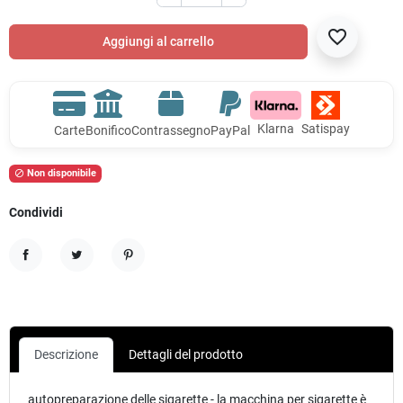
favorite_border
Aggiungi al carrello
Klarna
Satispay
Carte
Bonifico
Contrassegno
PayPal
Non disponibile

Condividi
Condividi
Twitta
Pinterest
Descrizione
Dettagli del prodotto
autopreparazione delle sigarette - la macchina per sigarette è