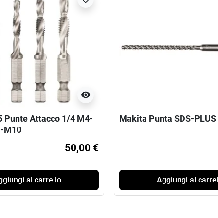
visibility
 5 Punte Attacco 1/4 M4-
Makita Punta SDS-PLUS 
-M10
50,00 €
giungi al carrello
Aggiungi al carrel