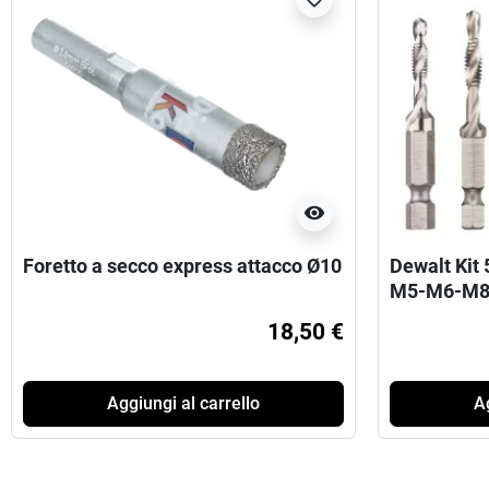
visibility
Foretto a secco express attacco Ø10
Dewalt Kit
M5-M6-M8
18,50 €
Aggiungi al carrello
Ag