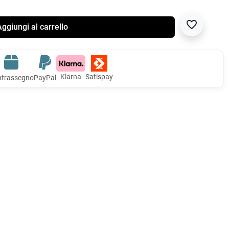
favorite_border
ggiungi al carrello
Klarna
Satispay
trassegno
PayPal