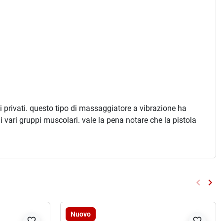
i privati. questo tipo di massaggiatore a vibrazione ha
vari gruppi muscolari. vale la pena notare che la pistola
keyboard_arrow_left
keyboard_arrow_right
Preced
Su
Nuovo
favorite_border
favorite_border