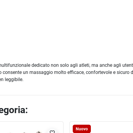
ultifunzionale dedicato non solo agli atleti, ma anche agli utent
 consente un massaggio molto efficace, confortevole e sicuro di 
n leggibile.
tegoria:
Nuovo
favorite_border