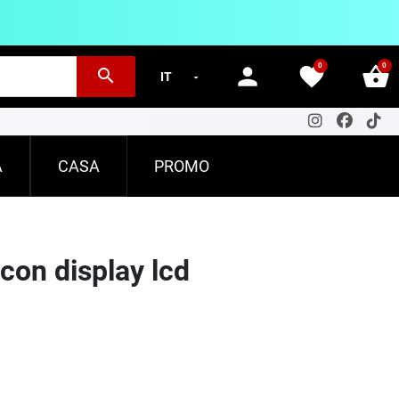
0
0
person
favorite
shopping_basket
search
A
CASA
PROMO
con display lcd