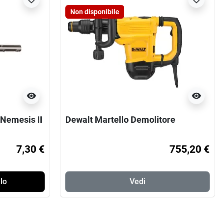
Non disponibile
visibility
visibility
Nemesis II
Dewalt Martello Demolitore
7,30 €
755,20 €
lo
Vedi