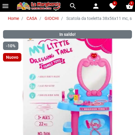
0
0
menu
search
person
favorite
shopping_basket
Home
CASA
GIOCHI
Scatola da toeletta 38x56x11 mc, sc
In saldo!
-10%
Nuovo