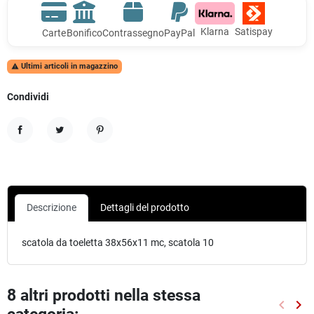
Klarna
Satispay
Carte
Bonifico
Contrassegno
PayPal
Ultimi articoli in magazzino

Condividi
Condividi
Twitta
Pinterest
Descrizione
Dettagli del prodotto
scatola da toeletta 38x56x11 mc, scatola 10
8 altri prodotti nella stessa
keyboard_arrow_left
keyboard_arrow_right
Preced
Suc