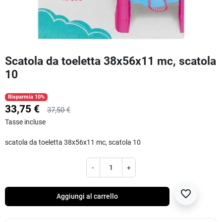
Scatola da toeletta 38x56x11 mc, scatola
10
Risparmia 10%
33,75 €
37,50 €
Tasse incluse
scatola da toeletta 38x56x11 mc, scatola 10
-
+
favorite_border
Aggiungi al carrello