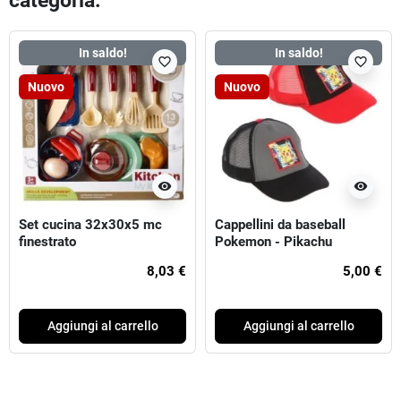
categoria:
In saldo!
In saldo!
favorite_border
favorite_border
Nuovo
Nuovo
visibility
visibility
Set cucina 32x30x5 mc
Cappellini da baseball
finestrato
Pokemon - Pikachu
8,03 €
5,00 €
Aggiungi al carrello
Aggiungi al carrello