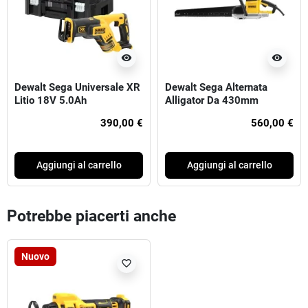
visibility
visibility
Dewalt Sega Universale XR
Dewalt Sega Alternata
Litio 18V 5.0Ah
Alligator Da 430mm
BRUSHLESS
390,00 €
560,00 €
Aggiungi al carrello
Aggiungi al carrello
Potrebbe piacerti anche
Nuovo
favorite_border