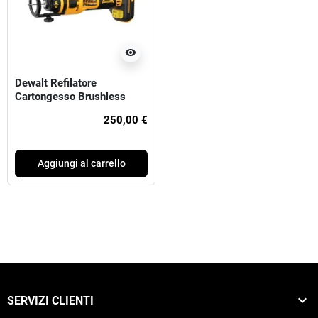
visibility
Dewalt Refilatore
Cartongesso Brushless
18V Xr
250,00 €
Aggiungi al carrello

SERVIZI CLIENTI