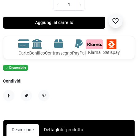
-
+
favorite_border
Aggiungi al carrello
Klarna
Satispay
Carte
Bonifico
Contrassegno
PayPal
Disponibile

Condividi
Condividi
Twitta
Pinterest
Descrizione
Dettagli del prodotto