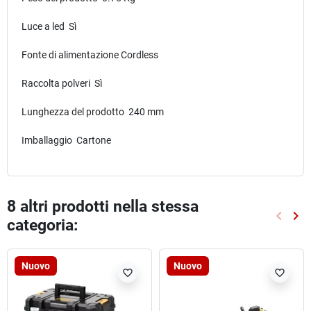
Luce a led Sì
Fonte di alimentazione Cordless
Raccolta polveri Sì
Lunghezza del prodotto 240 mm
Imballaggio Cartone
8 altri prodotti nella stessa
keyboard_arrow_left
keyboard_arrow_right
categoria:
Preced
Suc
Nuovo
Nuovo
favorite_border
favorite_border