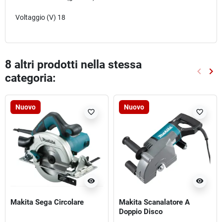
Voltaggio (V) 18
8 altri prodotti nella stessa
keyboard_arrow_left
keyboard_arrow_right
categoria:
Preced
Suc
Nuovo
Nuovo
favorite_border
favorite_border
visibility
visibility
Makita Sega Circolare
Makita Scanalatore A
Doppio Disco