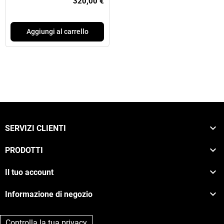
320,00 €
Aggiungi al carrello

SERVIZI CLIENTI

PRODOTTI

Il tuo account

Informazione di negozio
Controlla la tua privacy