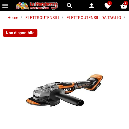
0
0
menu
search
person
favorite
shopping_basket
Home
ELETTROUTENSILI
ELETTROUTENSILI DA TAGLIO
Non disponibile