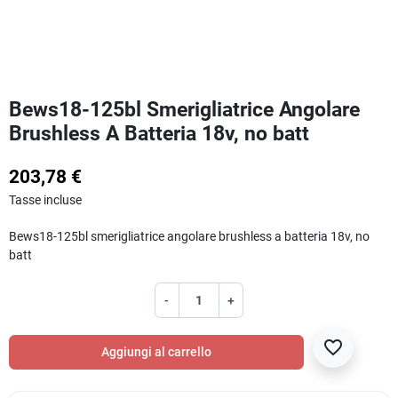
Bews18-125bl Smerigliatrice Angolare
Brushless A Batteria 18v, no batt
203,78 €
Tasse incluse
Bews18-125bl smerigliatrice angolare brushless a batteria 18v, no
batt
-
+
favorite_border
Aggiungi al carrello