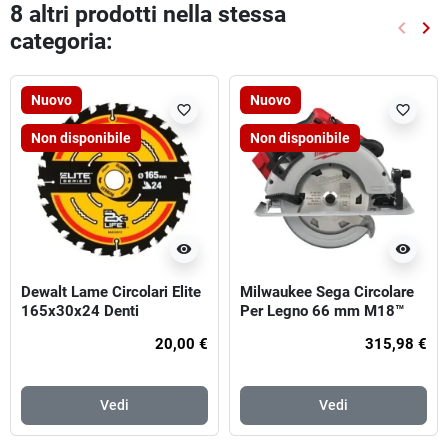
8 altri prodotti nella stessa
keyboard_arrow_left
keyboard_arrow_right
categoria:
Preced
Suc
Nuovo
Nuovo
favorite_border
favorite_border
Non disponibile
Non disponibile
visibility
visibility
Dewalt Lame Circolari Elite
Milwaukee Sega Circolare
165x30x24 Denti
Per Legno 66 mm M18™
Brushless
20,00 €
315,98 €
Vedi
Vedi