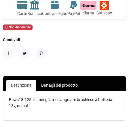
Klarna
Satispay
Carte
Bonifico
Contrassegno
PayPal
Non disponibile

Condividi
Condividi
Twitta
Pinterest
Descrizione
Dettagli del prodotto
Bews18-125bl smerigliatrice angolare brushless a batteria
18v, no batt