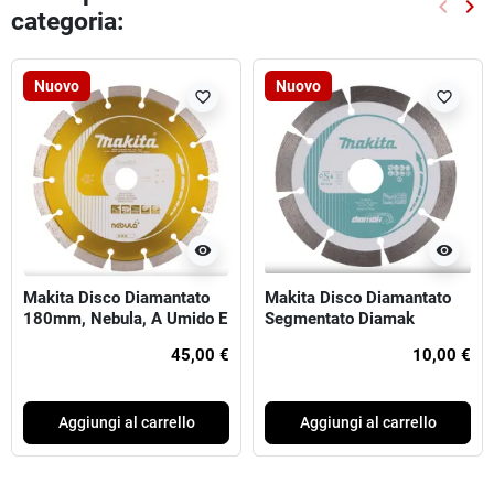
keyboard_arrow_left
keyboard_arrow_right
categoria:
Preced
Suc
Nuovo
Nuovo
favorite_border
favorite_border
visibility
visibility
Makita Disco Diamantato
Makita Disco Diamantato
180mm, Nebula, A Umido E
Segmentato Diamak
A Secco
115X22.23
45,00 €
10,00 €
Aggiungi al carrello
Aggiungi al carrello