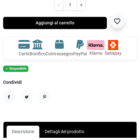
-
+
favorite_border
Aggiungi al carrello
Klarna
Satispay
Carte
Bonifico
Contrassegno
PayPal
Disponibile

Condividi
Condividi
Twitta
Pinterest
Descrizione
Dettagli del prodotto