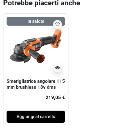
Potrebbe piacerti anche
In saldo!
favorite_border
visibility
Smerigliatrice angolare 115
mm brushless 18v dms
Aeg
219,05 €
Aggiungi al carrello