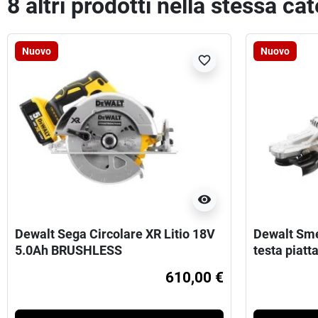
8 altri prodotti nella stessa ca
Nuovo
Nuovo
favorite_border
visibility
Dewalt Sega Circolare XR Litio 18V
Dewalt Sme
5.0Ah BRUSHLESS
testa piat
valigetta s
610,00 €
caricbatter