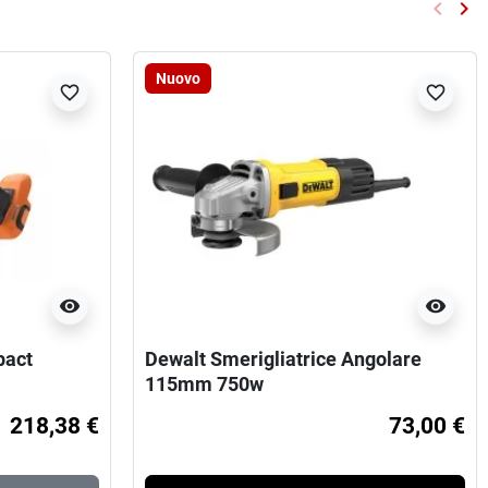
keyboard_arrow_left
keyboard_arrow_right
Preced
Su
Nuovo
favorite_border
favorite_border
visibility
visibility
pact
Dewalt Smerigliatrice Angolare
115mm 750w
218,38 €
73,00 €