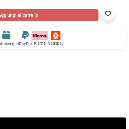
favorite_border
ggiungi al carrello
Klarna
Satispay
trassegno
PayPal