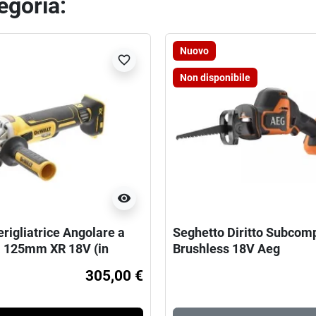
tegoria:
Nuovo
favorite_border
Non disponibile
visibility
rigliatrice Angolare a
Seghetto Diritto Subcom
ta 125mm XR 18V (in
Brushless 18V Aeg
enza batterie e
305,00 €
ia)