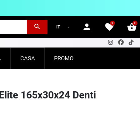
0
0
person
favorite
shopping_basket
search
A
CASA
PROMO
Elite 165x30x24 Denti