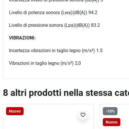
Livello di potenza sonora (Lwa)(dB(A)) 94.2
Livello di pressione sonora (Lpa)(dB(A)) 83.2
VIBRAZIONI:
Incertezza vibrazioni in taglio legno (m/s²) 1.5
Vibrazioni in taglio legno (m/s²) 2,0
8 altri prodotti nella stessa ca
Nuovo
-10%
favorite_border
Nuovo