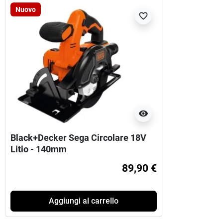
Nuovo
favorite_border
visibility
Black+Decker Sega Circolare 18V
Litio - 140mm
89,90 €
Aggiungi al carrello