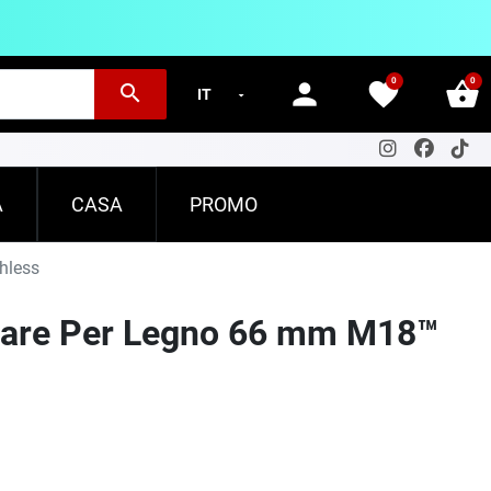
0
0
person
favorite
shopping_basket
search
A
CASA
PROMO
hless
lare Per Legno 66 mm M18™