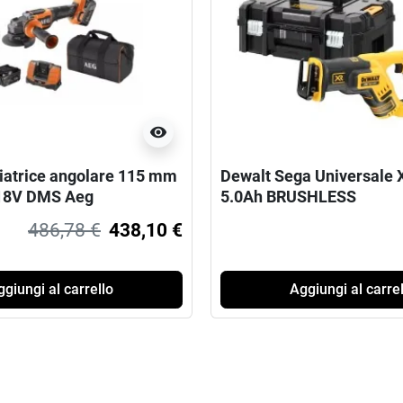
visibility
liatrice angolare 115 mm
Dewalt Sega Universale X
 18V DMS Aeg
5.0Ah BRUSHLESS
486,78 €
438,10 €
giungi al carrello
Aggiungi al carrel