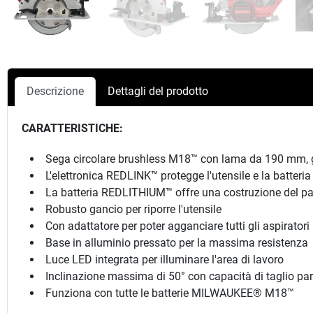
Descrizione
Dettagli del prodotto
CARATTERISTICHE:
Sega circolare brushless M18™ con lama da 190 mm, 
L'elettronica REDLINK™ protegge l'utensile e la batter
La batteria REDLITHIUM™ offre una costruzione del pacco
Robusto gancio per riporre l'utensile
Con adattatore per poter agganciare tutti gli aspirat
Base in alluminio pressato per la massima resistenza
Luce LED integrata per illuminare l'area di lavoro
Inclinazione massima di 50° con capacità di taglio pa
Funziona con tutte le batterie MILWAUKEE® M18™