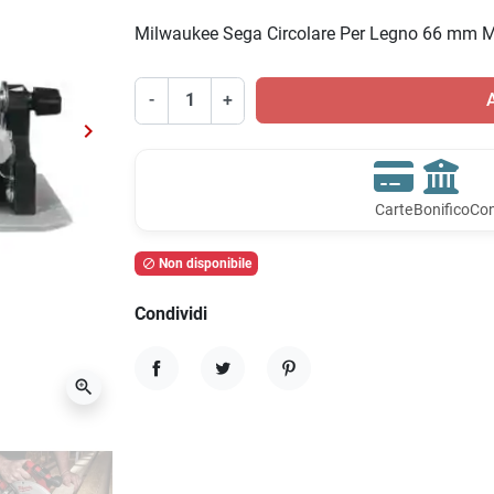
Milwaukee Sega Circolare Per Legno 66 mm 
-
+
A
keyboard_arrow_right
Successivo
Carte
Bonifico
Con
Non disponibile

Condividi
zoom_in
Condividi
Twitta
Pinterest