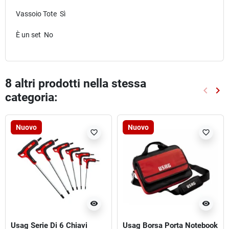
Vassoio Tote Sì
È un set No
8 altri prodotti nella stessa
keyboard_arrow_left
keyboard_arrow_right
categoria:
Preced
Suc
Nuovo
Nuovo
favorite_border
favorite_border
visibility
visibility
Usag Serie Di 6 Chiavi
Usag Borsa Porta Notebook