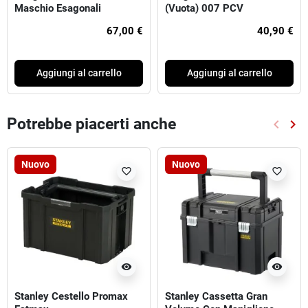
Maschio Esagonali
(Vuota) 007 PCV
280HG/SE6
67,00 €
40,90 €
Aggiungi al carrello
Aggiungi al carrello
Potrebbe piacerti anche
keyboard_arrow_left
keyboard_arrow_right
Preced
Suc
Nuovo
Nuovo
favorite_border
favorite_border
visibility
visibility
Stanley Cestello Promax
Stanley Cassetta Gran