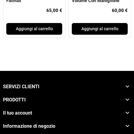
Fatmax
Volume Con Maniglione
Pro-Stack Fatmax
65,00 €
60,00 €
Aggiungi al carrello
Aggiungi al carrello

SERVIZI CLIENTI

PRODOTTI

Il tuo account

Informazione di negozio