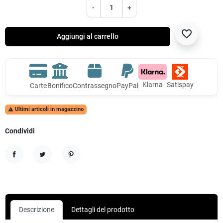
-
+
favorite_border
Aggiungi al carrello
Klarna
Satispay
Carte
Bonifico
Contrassegno
PayPal
Ultimi articoli in magazzino

Condividi
Condividi
Twitta
Pinterest
Descrizione
Dettagli del prodotto