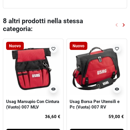
8 altri prodotti nella stessa
keyboard_arrow_left
keyboard_arrow_right
categoria:
Preced
Suc
Nuovo
Nuovo
favorite_border
favorite_border
visibility
visibility
Usag Marsupio Con Cintura
Usag Borsa Per Utensili e
(Vuoto) 007 MLV
Pc (Vuota) 007 RV
36,60 €
59,00 €