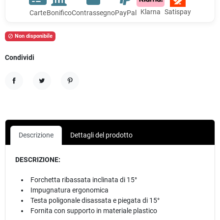
Klarna
Satispay
Carte
Bonifico
Contrassegno
PayPal
Non disponibile

Condividi
Condividi
Twitta
Pinterest
Descrizione
Dettagli del prodotto
DESCRIZIONE:
Forchetta ribassata inclinata di 15°
Impugnatura ergonomica
Testa poligonale disassata e piegata di 15°
Fornita con supporto in materiale plastico