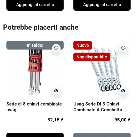
Aggiungi al carrello
Aggiungi al carrello
Potrebbe piacerti anche
In saldo!
Nuovo
favorite_border
favorite_border
Non disponibile
visibility
visibility
Serie di 8 chiavi combinate
Usag Serie Di 5 Chiavi
usag
Combinate A Cricchetto
Snodate 285 KF/SE5
52,15 €
95,00 €