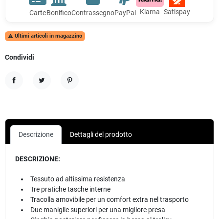
Klarna
Satispay
Carte
Bonifico
Contrassegno
PayPal
Ultimi articoli in magazzino

Condividi
Condividi
Twitta
Pinterest
Descrizione
Dettagli del prodotto
DESCRIZIONE:
Tessuto ad altissima resistenza
Tre pratiche tasche interne
Tracolla amovibile per un comfort extra nel trasporto
Due maniglie superiori per una migliore presa