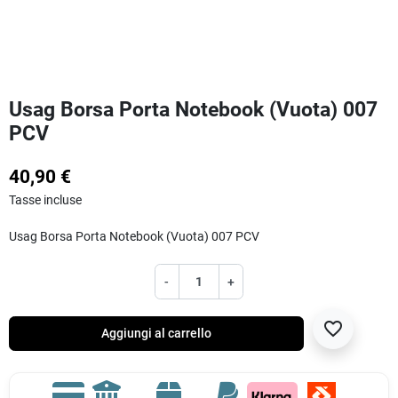
Usag Borsa Porta Notebook (Vuota) 007
PCV
40,90 €
Tasse incluse
Usag Borsa Porta Notebook (Vuota) 007 PCV
-
+
favorite_border
Aggiungi al carrello