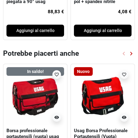
piegata a 90° usag
pol + spandex nitrile
88,83 €
4,08 €
Aggiungi al carrello
Aggiungi al carrello
Potrebbe piacerti anche
keyboard_arrow_left
keyboard_arrow_right
Preced
Suc
In saldo!
Nuovo
favorite_border
favorite_border
visibility
visibility
Borsa professionale
Usag Borsa Professionale
portautensili (vuota) usag
Portautensili (Vuota)