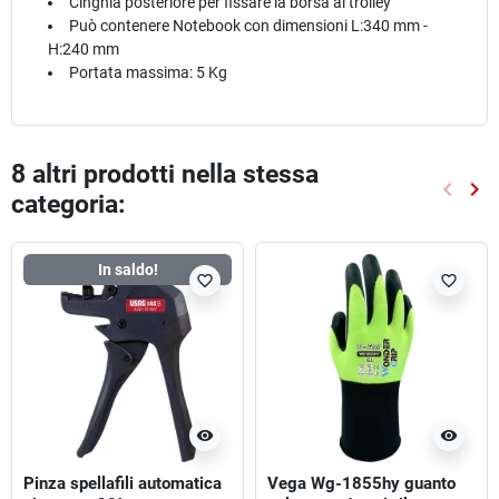
Cinghia posteriore per fissare la borsa al trolley
Può contenere Notebook con dimensioni L:340 mm -
H:240 mm
Portata massima: 5 Kg
8 altri prodotti nella stessa
keyboard_arrow_left
keyboard_arrow_right
categoria:
Preced
Suc
In saldo!
favorite_border
favorite_border
visibility
visibility
Pinza spellafili automatica
Vega Wg-1855hy guanto