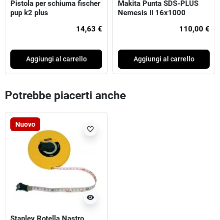
Pistola per schiuma fischer
Makita Punta SDS-PLUS
pup k2 plus
Nemesis II 16x1000
14,63 €
110,00 €
Aggiungi al carrello
Aggiungi al carrello
Potrebbe piacerti anche
Nuovo
favorite_border
visibility
Stanley Rotella Nastro