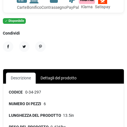
Klarna
Satispay
Carte
Bonifico
Contrassegno
PayPal
Disponibile

Condividi
Condividi
Twitta
Pinterest
Descrizione
Dettagli del prodotto
CODICE
0-34-297
NUMERO DI PEZZI
6
LUNGHEZZA DEL PRODOTTO
13.5in