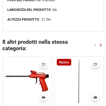
PESO DEL PRODOTTO
0.426lbs
LARGHEZZA DEL PRODOTTO
3in
ALTEZZA PRODOTTO
21.5in
8 altri prodotti nella stessa
keyboard_arrow_left
keyboard_arrow_right
categoria:
Preced
Suc
Nuovo
favorite_border
favorite_border
visibility
visibility