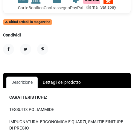
Klarna
Satispay
Carte
Bonifico
Contrassegno
PayPal
Ultimi articoli in magazzino

Condividi
Condividi
Twitta
Pinterest
Descrizione
Dettagli del prodotto
CARATTERISTICHE:
TESSUTO: POLIAMMIDE
IMPUGNATURA: ERGONOMICA E QUARZI, SMALTIE FINITURE
DI PREGIO