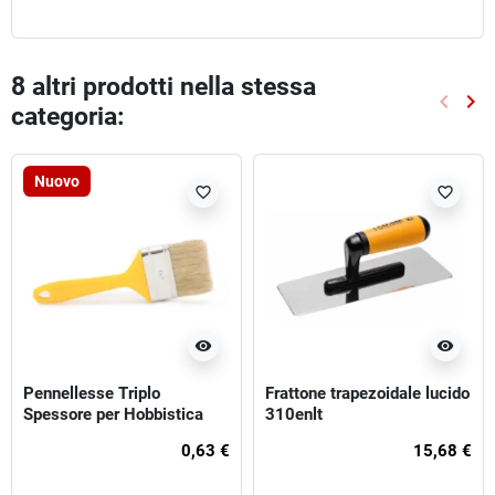
8 altri prodotti nella stessa
keyboard_arrow_left
keyboard_arrow_right
categoria:
Preced
Suc
Nuovo
favorite_border
favorite_border
visibility
visibility
Pennellesse Triplo
Frattone trapezoidale lucido
Spessore per Hobbistica
310enlt
0,63 €
15,68 €