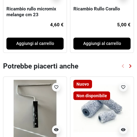
Ricambio rullo micromix
Ricambio Rullo Corallo
melange cm 23
4,60 €
5,00 €
Aggiungi al carrello
Aggiungi al carrello
Potrebbe piacerti anche
keyboard_arrow_left
keyboard_arrow_right
Preced
Suc
Nuovo
favorite_border
favorite_border
Non disponibile
visibility
visibility