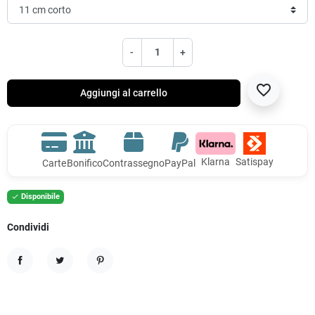
-
+
favorite_border
Aggiungi al carrello
Klarna
Satispay
Carte
Bonifico
Contrassegno
PayPal
Disponibile

Condividi
Condividi
Twitta
Pinterest