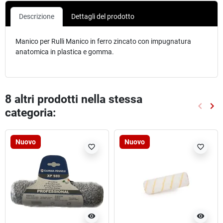
Descrizione
Dettagli del prodotto
Manico per Rulli Manico in ferro zincato con impugnatura
anatomica in plastica e gomma.
8 altri prodotti nella stessa
keyboard_arrow_left
keyboard_arrow_right
categoria:
Preced
Suc
Nuovo
Nuovo
favorite_border
favorite_border
visibility
visibility