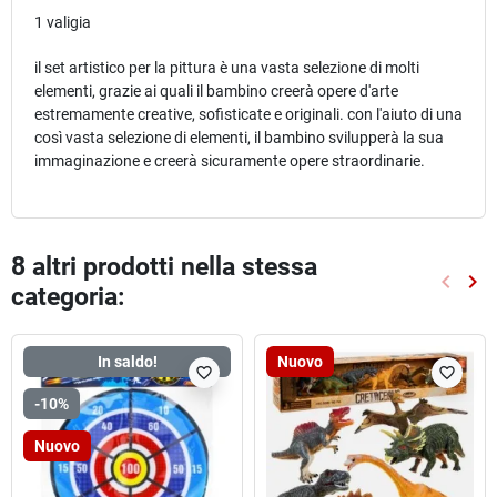
1 valigia
il set artistico per la pittura è una vasta selezione di molti
elementi, grazie ai quali il bambino creerà opere d'arte
estremamente creative, sofisticate e originali. con l'aiuto di una
così vasta selezione di elementi, il bambino svilupperà la sua
immaginazione e creerà sicuramente opere straordinarie.
8 altri prodotti nella stessa
keyboard_arrow_left
keyboard_arrow_right
categoria:
Preced
Suc
In saldo!
Nuovo
favorite_border
favorite_border
-10%
Nuovo