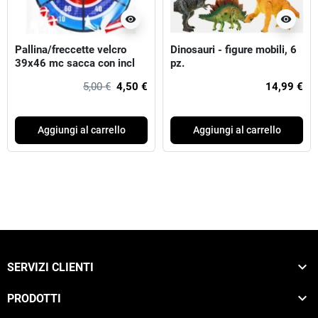
visibility
visibility
Pallina/freccette velcro
Dinosauri - figure mobili, 6
39x46 mc sacca con incl
pz.
5,00 €
4,50 €
14,99 €
Aggiungi al carrello
Aggiungi al carrello

SERVIZI CLIENTI

PRODOTTI