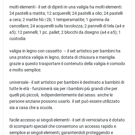
molti elementi - il set di dipinti in una valigia ha molti elementi:
24 pastelli a matita; 12 acquerelli; 24 pastelli a olio; 24 pastelli
a cera; 2 matite hb i 2b; 1 temperamatite; 1 gomma da
cancellare; 24 acquerelli sulla tavolozza; 2 pannelli di tela (a4 e
a5); 12 pennelli; 1 pc. pallet; 2 blocchi da disegno (a4 e a5); 1
custodia
valigia in legno con cassetto – il set artistico per bambini ha
una pratica valigia in legno, dotata di chiusura e maniglia.
grazie a questo trasportare il contenuto della valigia è comodo
e molto semplice.
universale - il set artistico per bambini è destinato a bambini di
tutte le età - funzionerà sia per i bambini più grandi che per
quelli più piccoli, indipendentemente dal sesso. anche le
persone anziane possono usarlo. il set può essere utilizzato
sia a casa che a scuola.
facile accesso ai singoli elementi - il set di verniciatura è dotato
di scomparti speciali che consentono un accesso rapido e
semplice ai singoli elementi, garantendoli proteggendo e