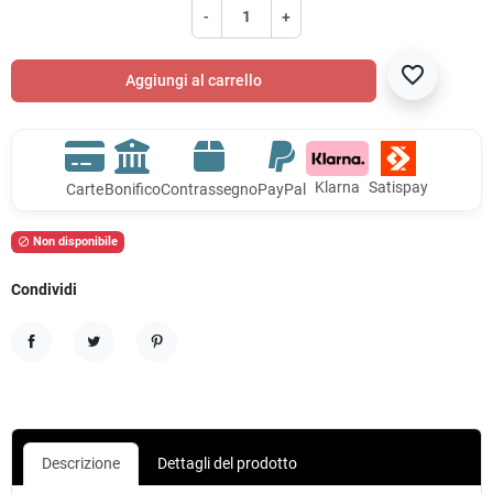
-
+
favorite_border
Aggiungi al carrello
Klarna
Satispay
Carte
Bonifico
Contrassegno
PayPal
Non disponibile

Condividi
Condividi
Twitta
Pinterest
Descrizione
Dettagli del prodotto