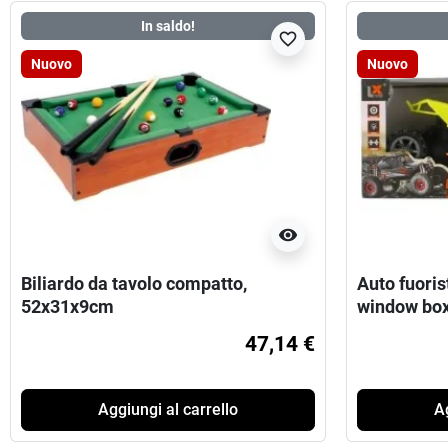
In saldo!
favorite_border
Nuovo
Nuovo
visibility
Biliardo da tavolo compatto,
Auto fuoris
52x31x9cm
window bo
47,14 €
Aggiungi al carrello
Ag