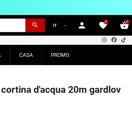
0
0
person
favorite
shopping_basket
search
A
CASA
PROMO
- cortina d'acqua 20m gardlov