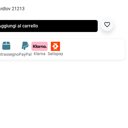
Gardlov 21213
favorite_border
ggiungi al carrello
Klarna
Satispay
trassegno
PayPal