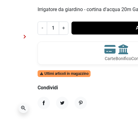
Irrigatore da giardino - cortina d'acqua 20m 
-
+
A
keyboard_arrow_right
Successivo
Carte
Bonifico
Con
Ultimi articoli in magazzino

Condividi
zoom_in
Condividi
Twitta
Pinterest