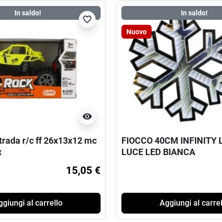
In saldo!
In saldo!
favorite_border
Nuovo
visibility
trada r/c ff 26x13x12 mc
FIOCCO 40CM INFINITY 
x
LUCE LED BIANCA
15,05 €
giungi al carrello
Aggiungi al carrel