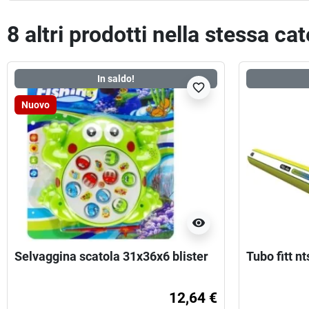
8 altri prodotti nella stessa ca
In saldo!
favorite_border
Nuovo
visibility
Selvaggina scatola 31x36x6 blister
Tubo fitt 
12,64 €