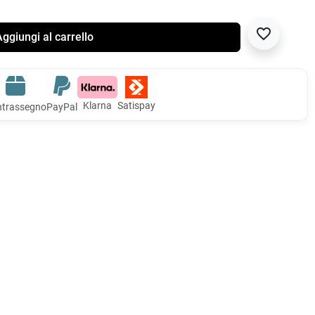
favorite_border
ggiungi al carrello
Klarna
Satispay
trassegno
PayPal