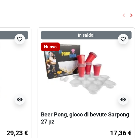
keyboard_arrow_left
keyboard_arrow_right
Preced
Su
In saldo!
favorite_border
favorite_border
Nuovo
visibility
visibility
Beer Pong, gioco di bevute Sarpong
27 pz
29,23 €
17,36 €