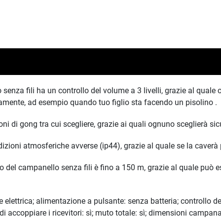
enza fili ha un controllo del volume a 3 livelli, grazie al quale 
amente, ad esempio quando tuo figlio sta facendo un pisolino .
ni di gong tra cui scegliere, grazie ai quali ognuno sceglierà si
ndizioni atmosferiche avverse (ip44), grazie al quale se la cave
el campanello senza fili è fino a 150 m, grazie al quale può esse
 elettrica; alimentazione a pulsante: senza batteria; controllo de
 di accoppiare i ricevitori: sì; muto totale: sì; dimensioni campa