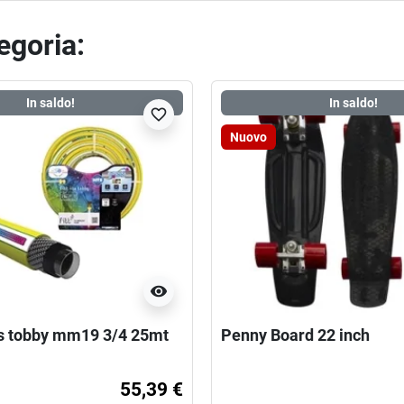
tegoria:
In saldo!
In saldo!
favorite_border
Nuovo
visibility
nts tobby mm19 3/4 25mt
Penny Board 22 inch
55,39 €