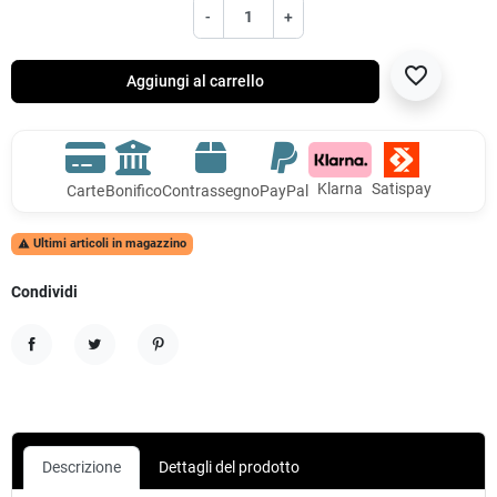
-
+
favorite_border
Aggiungi al carrello
Klarna
Satispay
Carte
Bonifico
Contrassegno
PayPal
Ultimi articoli in magazzino

Condividi
Condividi
Twitta
Pinterest
Descrizione
Dettagli del prodotto