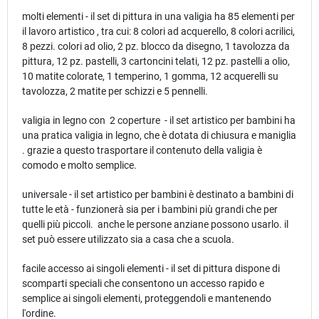
molti elementi - il set di pittura in una valigia ha 85 elementi per
il lavoro artistico , tra cui: 8 colori ad acquerello, 8 colori acrilici,
8 pezzi. colori ad olio, 2 pz. blocco da disegno, 1 tavolozza da
pittura, 12 pz. pastelli, 3 cartoncini telati, 12 pz. pastelli a olio,
10 matite colorate, 1 temperino, 1 gomma, 12 acquerelli su
tavolozza, 2 matite per schizzi e 5 pennelli.
valigia in legno con 2 coperture - il set artistico per bambini ha
una pratica valigia in legno, che è dotata di chiusura e maniglia
. grazie a questo trasportare il contenuto della valigia è
comodo e molto semplice.
universale - il set artistico per bambini è destinato a bambini di
tutte le età - funzionerà sia per i bambini più grandi che per
quelli più piccoli. anche le persone anziane possono usarlo. il
set può essere utilizzato sia a casa che a scuola.
facile accesso ai singoli elementi - il set di pittura dispone di
scomparti speciali che consentono un accesso rapido e
semplice ai singoli elementi, proteggendoli e mantenendo
l'ordine.