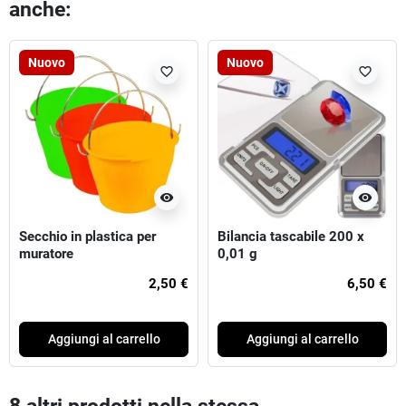
anche:
Nuovo
Nuovo
favorite_border
favorite_border
visibility
visibility
Secchio in plastica per
Bilancia tascabile 200 x
muratore
0,01 g
2,50 €
6,50 €
Aggiungi al carrello
Aggiungi al carrello