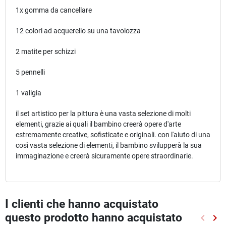
1x gomma da cancellare
12 colori ad acquerello su una tavolozza
2 matite per schizzi
5 pennelli
1 valigia
il set artistico per la pittura è una vasta selezione di molti
elementi, grazie ai quali il bambino creerà opere d'arte
estremamente creative, sofisticate e originali. con l'aiuto di una
così vasta selezione di elementi, il bambino svilupperà la sua
immaginazione e creerà sicuramente opere straordinarie.
I clienti che hanno acquistato
questo prodotto hanno acquistato
keyboard_arrow_left
keyboard_arrow_right
Preced
Suc