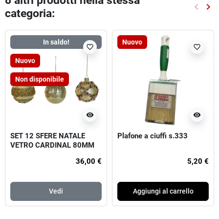
8 altri prodotti nella stessa
keyboard_arrow_left
keyboard_arrow_right
categoria:
Preced
Suc
In saldo!
Nuovo
favorite_border
favorite_border
Nuovo
Non disponibile
visibility
visibility
SET 12 SFERE NATALE
Plafone a ciuffi s.333
VETRO CARDINAL 80MM
CHAMPAGNE, MOD. ASS.
36,00 €
5,20 €
Vedi
Aggiungi al carrello