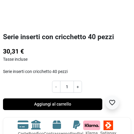
Serie inserti con cricchetto 40 pezzi
30,31 €
Tasse incluse
Serie inserti con cricchetto 40 pezzi
-
+
favorite_border
Aggiungi al carrello
Klarna
Satispay
Carte
Bonifico
Contrassegno
PayPal