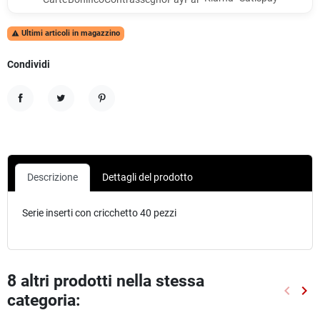
Ultimi articoli in magazzino

Condividi
Condividi
Twitta
Pinterest
Descrizione
Dettagli del prodotto
Serie inserti con cricchetto 40 pezzi
8 altri prodotti nella stessa
keyboard_arrow_left
keyboard_arrow_right
categoria:
Preced
Suc