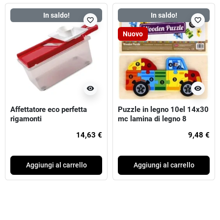
In saldo!
In saldo!
favorite_border
favorite_border
Nuovo
visibility
visibility
Affettatore eco perfetta
Puzzle in legno 10el 14x30
rigamonti
mc lamina di legno 8
14,63 €
9,48 €
Aggiungi al carrello
Aggiungi al carrello