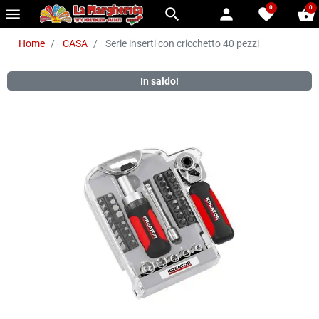
0
0
menu
search
person
favorite
shopping_basket
Home
CASA
Serie inserti con cricchetto 40 pezzi
In saldo!